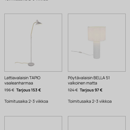
Lattiavalaisin TAPIO
Pöytävalaisin BELLA 51
vaaleanharmaa
valkoinen matta
Alkuperäinen
Nykyinen
Alkuperäinen
Nykyinen
196
€
153
€
124
€
97
€
hinta
hinta
hinta
hinta
oli:
on:
oli:
on:
196 €.
153 €.
124 €.
97 €.
Toimitusaika 2-3 viikkoa
Toimitusaika 2-3 viikkoa