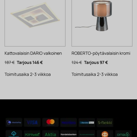
Kattovalaisin DARIO valkoinen
ROBERTO-pöytävalaisin kromi
Alkuperäinen
Nykyinen
Alkuperäinen
Nykyinen
187
€
146
€
124
€
97
€
hinta
hinta
hinta
hinta
oli:
on:
oli:
on:
187 €.
146 €.
124 €.
97 €.
Toimitusaika 2-3 viikkoa
Toimitusaika 2-3 viikkoa