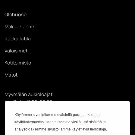
Olohuone
Makuuhuone
Ruokailutila
Valaisimet
Kotitoimisto
Matot
Myymälän aukioloajat
Ma-Pe klo 11.00-20.00
La klo 11.00-18.00
Käytämme sivustollamme evästeitä parantaaksemme
Su klo 12.00-18.00
käyttökokemustasi, tarjotaksemme yksilöllistä sisältöä ja
analysoidaksemme sivustollamme käytettäviä tiedostoja.
Käyntiosoite: Kauppakeskus Easton