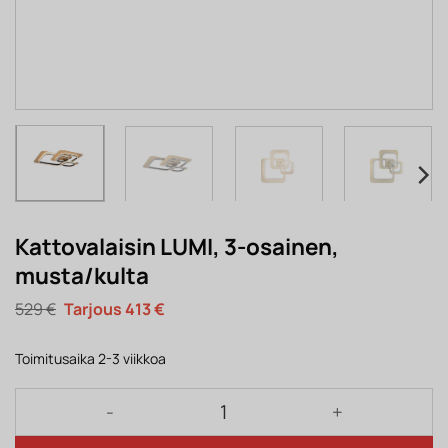
Kattovalaisin LUMI, 3-osainen,
musta/kulta
Alkuperäinen
Nykyinen
529
€
413
€
hinta
hinta
oli:
on:
529 €.
413 €.
Toimitusaika 2-3 viikkoa
Kattovalaisin LUMI, 3-osainen, musta/kulta määrä