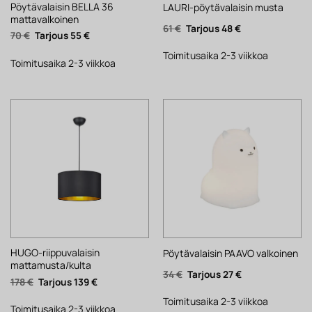
Pöytävalaisin BELLA 36
LAURI-pöytävalaisin musta
mattavalkoinen
Alkuperäinen
Nykyinen
61
€
48
€
Alkuperäinen
Nykyinen
70
€
55
€
hinta
hinta
hinta
hinta
oli:
on:
oli:
on:
61 €.
48 €.
Toimitusaika 2-3 viikkoa
70 €.
55 €.
Toimitusaika 2-3 viikkoa
HUGO-riippuvalaisin
Pöytävalaisin PAAVO valkoinen
mattamusta/kulta
Alkuperäinen
Nykyinen
34
€
27
€
Alkuperäinen
Nykyinen
178
€
139
€
hinta
hinta
hinta
hinta
oli:
on:
oli:
on:
34 €.
27 €.
Toimitusaika 2-3 viikkoa
178 €.
139 €.
Toimitusaika 2-3 viikkoa