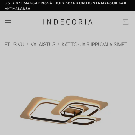
Skip
OSTA NYT MAKSA ERISSÄ - JOPA 36KK KOROTONTA MAKSUAIKAA
MYYMÄLÄSSÄ
to
content
ETUSIVU
/
VALAISTUS
/
KATTO- JA RIIPPUVALAISIMET