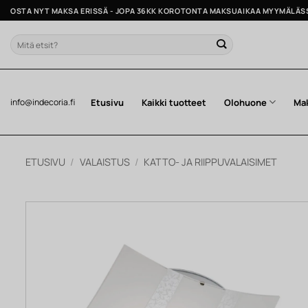
Skip
OSTA NYT MAKSA ERISSÄ - JOPA 36KK KOROTONTA MAKSUAIKAA MYYMÄLÄS
to
content
Etsi:
Etusivu
Kaikki tuotteet
Olohuone
Ma
info@indecoria.fi
ETUSIVU
/
VALAISTUS
/
KATTO- JA RIIPPUVALAISIMET