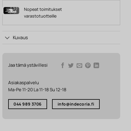
Nopeat toimitukset
varastotuotteille
Kuvaus
Jaa tämä ystävillesi
Asiakaspalvelu
Ma-Pe 11-20 La 11-18 Su 12-18
044 989 3706
info@indecoria.fi