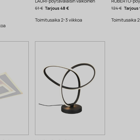
LAURI-pöytävalaisin valkoinen
ROBERTO-pöyt
Alkuperäinen
Nykyinen
Alkuper
61
€
48
€
124
€
hinta
hinta
hinta
Nykyinen
oli:
on:
oli:
hinta
61 €.
48 €.
124 €.
Toimitusaika 2-3 viikkoa
Toimitusaika 2
on:
364 €.
koa