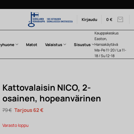
Kirjaudu
0
€
Kauppakeskus
Easton,
pyhuone
Matot
Valaistus
Sisustus
Hansakäytävä
Ma-Pe 11-20 / La 11-
18 / Su 12-18
Kattovalaisin NICO, 2-
osainen, hopeanvärinen
Alkuperäinen
Nykyinen
79
€
62
€
hinta
hinta
oli:
on:
79 €.
62 €.
Varasto loppu