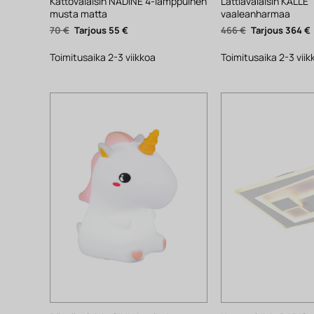
Kattovalaisin NADINE 4-lamppuinen
Lattiavalaisin KALLE
musta matta
vaaleanharmaa
Alkuperäinen
Nykyinen
Alkuperäinen
70
€
55
€
466
€
364
€
hinta
hinta
hinta
oli:
on:
oli:
70 €.
55 €.
466 €.
Toimitusaika 2-3 viikkoa
Toimitusaika 2-3 viik