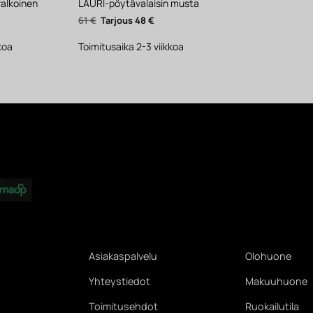
valkoinen
LAURI-pöytävalaisin musta
ykyinen
Alkuperäinen
Nykyinen
61
€
48
€
inta
hinta
hinta
n:
oli:
on:
46 €.
61 €.
48 €.
koa
Toimitusaika 2-3 viikkoa
Asiakaspalvelu
Olohuone
Yhteystiedot
Makuuhuone
Toimitusehdot
Ruokailutila