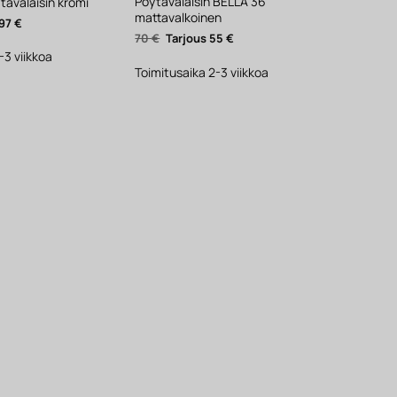
Pöytävalaisin BELLA 36
ävalaisin kromi
mattavalkoinen
äinen
Nykyinen
97
€
hinta
Alkuperäinen
Nykyinen
70
€
55
€
on:
hinta
hinta
97 €.
-3 viikkoa
oli:
on:
70 €.
55 €.
Toimitusaika 2-3 viikkoa