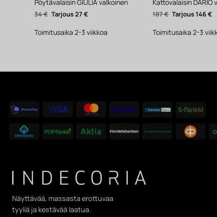
Pöytävalaisin GIULIA valkoinen
Kattovalaisin DARIO 
Alkuperäinen
Nykyinen
Alkuperäinen
N
34
€
27
€
187
€
146
€
hinta
hinta
hinta
h
oli:
on:
oli:
o
34 €.
27 €.
187 €.
1
Toimitusaika 2-3 viikkoa
Toimitusaika 2-3 viik
Näyttävää, massasta erottuvaa
tyyliä ja kestävää laatua.