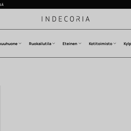
SÄ
kuuhuone
Ruokailutila
Eteinen
Kotitoimisto
Kyl