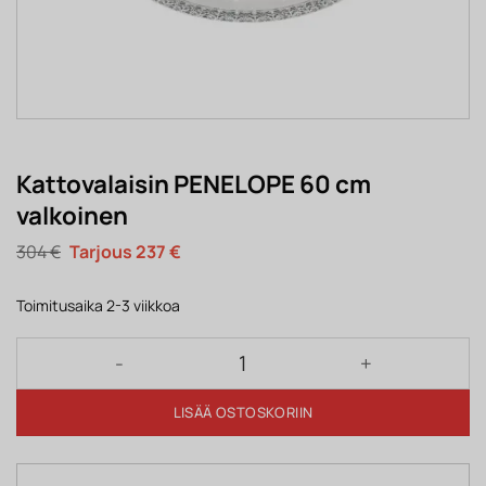
Kattovalaisin PENELOPE 60 cm
valkoinen
Alkuperäinen
Nykyinen
304
€
237
€
hinta
hinta
oli:
on:
304 €.
237 €.
Toimitusaika 2-3 viikkoa
Kattovalaisin PENELOPE 60 cm valkoinen määrä
LISÄÄ OSTOSKORIIN