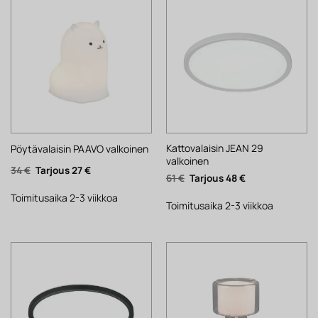
Kattovalaisin JEAN 29
Pöytävalaisin PAAVO valkoinen
valkoinen
Alkuperäinen
Nykyinen
34
€
27
€
Alkuperäinen
Nykyinen
61
€
48
€
hinta
hinta
hinta
hinta
oli:
on:
oli:
on:
34 €.
27 €.
Toimitusaika 2-3 viikkoa
61 €.
48 €.
Toimitusaika 2-3 viikkoa