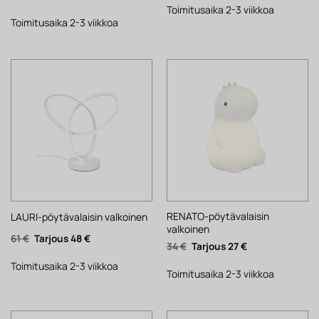
hinta
hinta
178 €.
139 €.
Toimitusaika 2-3 viikkoa
oli:
on:
223 €.
174 €.
Toimitusaika 2-3 viikkoa
RENATO-pöytävalaisin
LAURI-pöytävalaisin valkoinen
valkoinen
Alkuperäinen
Nykyinen
61
€
48
€
Alkuperäinen
Nykyinen
34
€
27
€
hinta
hinta
hinta
hinta
oli:
on:
oli:
on:
61 €.
48 €.
Toimitusaika 2-3 viikkoa
34 €.
27 €.
Toimitusaika 2-3 viikkoa