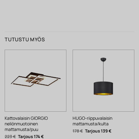
TUTUSTU MYÖS
Kattovalaisin GIORGIO
HUGO-riippuvalaisin
neliönmuotoinen
mattamusta/kulta
mattamusta/puu
Alkuperäinen
Nykyinen
178
€
139
€
hinta
hinta
Alkuperäinen
Nykyinen
223
€
174
€
oli:
on: