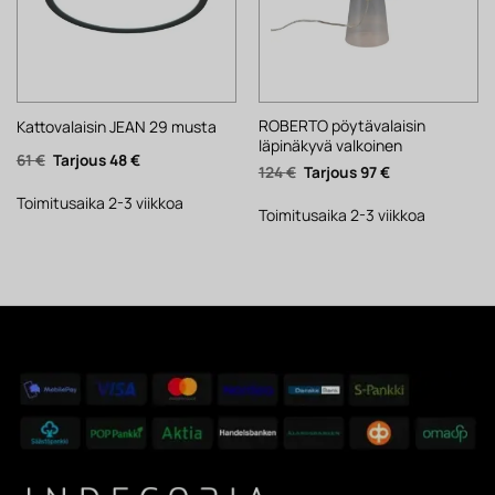
ROBERTO pöytävalaisin
Kattovalaisin JEAN 29 musta
läpinäkyvä valkoinen
Alkuperäinen
Nykyinen
61
€
48
€
Alkuperäinen
Nykyinen
124
€
97
€
hinta
hinta
hinta
hinta
oli:
on:
oli:
on:
61 €.
48 €.
Toimitusaika 2-3 viikkoa
124 €.
97 €.
Toimitusaika 2-3 viikkoa