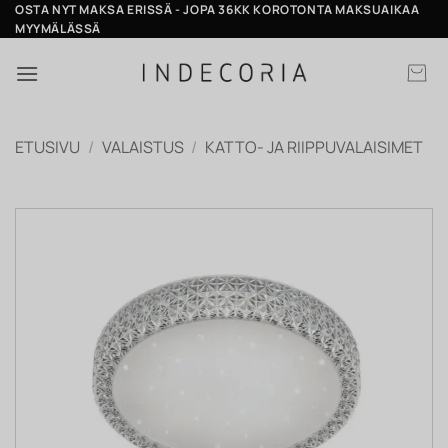
Skip
OSTA NYT MAKSA ERISSÄ - JOPA 36KK KOROTONTA MAKSUAIKAA
MYYMÄLÄSSÄ
to
content
ETUSIVU
/
VALAISTUS
/
KATTO- JA RIIPPUVALAISIMET