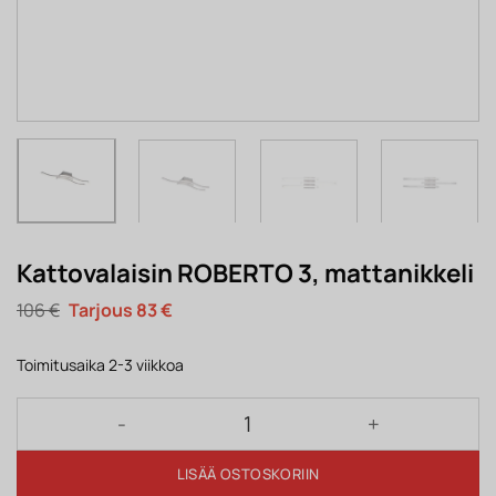
Kattovalaisin ROBERTO 3, mattanikkeli
Alkuperäinen
Nykyinen
106
€
83
€
hinta
hinta
oli:
on:
106 €.
83 €.
Toimitusaika 2-3 viikkoa
Kattovalaisin ROBERTO 3, mattanikkeli määrä
LISÄÄ OSTOSKORIIN