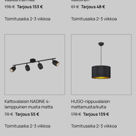
Alkuperäinen
Nykyinen
Alkuperäinen
Nykyinen
196
€
153
€
61
€
48
€
hinta
hinta
hinta
hinta
oli:
on:
oli:
on:
196 €.
153 €.
61 €.
48 €.
Toimitusaika 2-3 viikkoa
Toimitusaika 2-3 viikkoa
Kattovalaisin NADINE 4-
HUGO-riippuvalaisin
lamppuinen musta matta
mattamusta/kulta
Alkuperäinen
Nykyinen
Alkuperäinen
Nykyinen
70
€
55
€
178
€
139
€
hinta
hinta
hinta
hinta
oli:
on:
oli:
on:
70 €.
55 €.
178 €.
139 €.
Toimitusaika 2-3 viikkoa
Toimitusaika 2-3 viikkoa