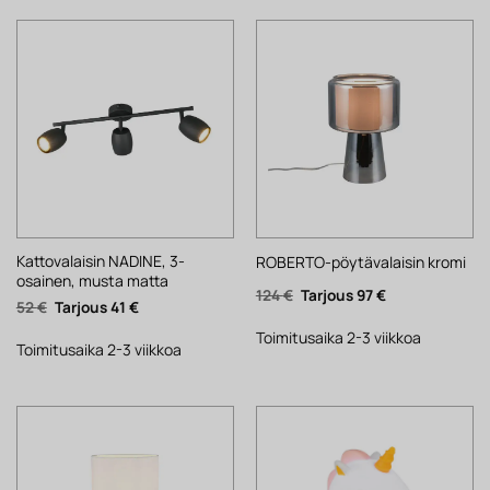
Kattovalaisin NADINE, 3-
ROBERTO-pöytävalaisin kromi
osainen, musta matta
Alkuperäinen
Nykyinen
124
€
97
€
Alkuperäinen
Nykyinen
52
€
41
€
hinta
hinta
hinta
hinta
oli:
on:
oli:
on:
124 €.
97 €.
Toimitusaika 2-3 viikkoa
52 €.
41 €.
Toimitusaika 2-3 viikkoa