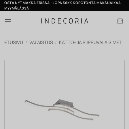
Skip
OSTA NYT MAKSA ERISSÄ - JOPA 36KK KOROTONTA MAKSUAIKAA
MYYMÄLÄSSÄ
to
content
ETUSIVU
/
VALAISTUS
/
KATTO- JA RIIPPUVALAISIMET