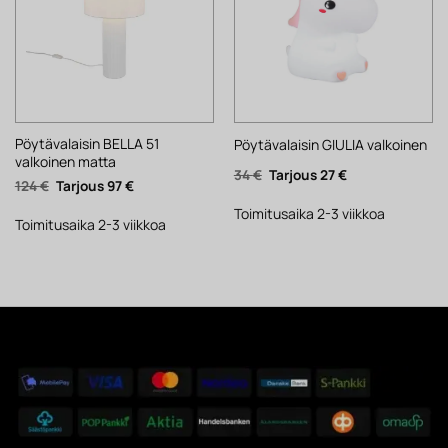
Pöytävalaisin BELLA 51
Pöytävalaisin GIULIA valkoinen
valkoinen matta
Alkuperäinen
Nykyinen
34
€
27
€
Alkuperäinen
Nykyinen
124
€
97
€
hinta
hinta
hinta
hinta
oli:
on:
oli:
on:
34 €.
27 €.
Toimitusaika 2-3 viikkoa
124 €.
97 €.
Toimitusaika 2-3 viikkoa