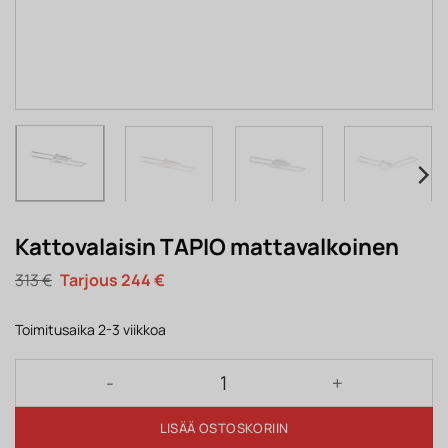
Kattovalaisin TAPIO mattavalkoinen
Alkuperäinen
Nykyinen
313
€
244
€
hinta
hinta
oli:
on:
313 €.
244 €.
Toimitusaika 2-3 viikkoa
Kattovalaisin TAPIO mattavalkoinen määrä
LISÄÄ OSTOSKORIIN