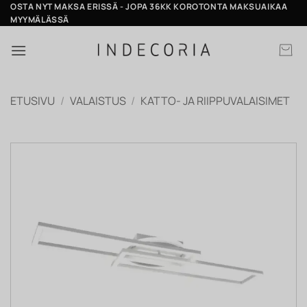
Skip
OSTA NYT MAKSA ERISSÄ - JOPA 36KK KOROTONTA MAKSUAIKAA
MYYMÄLÄSSÄ
to
content
ETUSIVU
/
VALAISTUS
/
KATTO- JA RIIPPUVALAISIMET