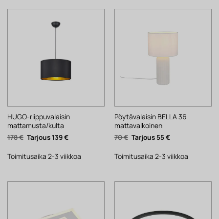
HUGO-riippuvalaisin
Pöytävalaisin BELLA 36
mattamusta/kulta
mattavalkoinen
Alkuperäinen
Nykyinen
Alkuperäinen
Nykyinen
178
€
139
€
70
€
55
€
hinta
hinta
hinta
hinta
oli:
on:
oli:
on:
178 €.
139 €.
70 €.
55 €.
Toimitusaika 2-3 viikkoa
Toimitusaika 2-3 viikkoa