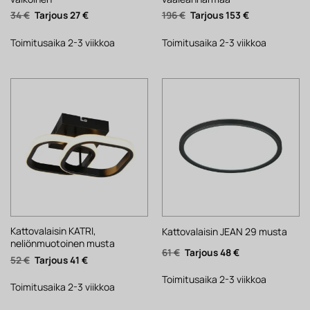
Alkuperäinen
Nykyinen
Alkuperäinen
Nykyinen
34
€
27
€
196
€
153
€
hinta
hinta
hinta
hinta
oli:
on:
oli:
on:
34 €.
27 €.
196 €.
153 €.
Toimitusaika 2-3 viikkoa
Toimitusaika 2-3 viikkoa
Kattovalaisin KATRI,
Kattovalaisin JEAN 29 musta
neliönmuotoinen musta
Alkuperäinen
Nykyinen
61
€
48
€
Alkuperäinen
Nykyinen
52
€
41
€
hinta
hinta
hinta
hinta
oli:
on:
oli:
on:
61 €.
48 €.
Toimitusaika 2-3 viikkoa
52 €.
41 €.
Toimitusaika 2-3 viikkoa