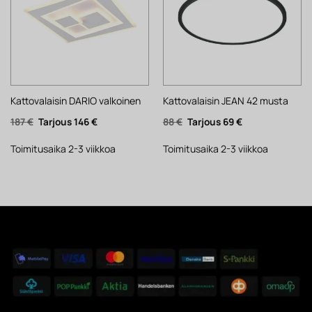
Kattovalaisin DARIO valkoinen
Kattovalaisin JEAN 42 musta
Alkuperäinen
Nykyinen
Alkuperäinen
Nykyinen
187
€
146
€
88
€
69
€
hinta
hinta
hinta
hinta
oli:
on:
oli:
on:
187 €.
146 €.
88 €.
69 €.
Toimitusaika 2-3 viikkoa
Toimitusaika 2-3 viikkoa