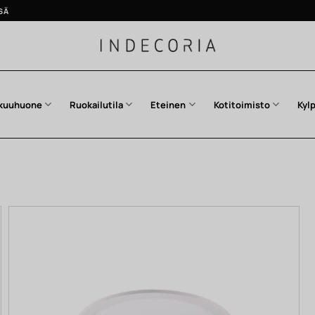
SÄ
kuuhuone
Ruokailutila
Eteinen
Kotitoimisto
Kyl