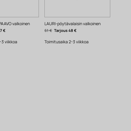
 PAAVO valkoinen
LAURI-pöytävalaisin valkoinen
inen
Nykyinen
Alkuperäinen
Nykyinen
27
€
61
€
48
€
hinta
hinta
hinta
on:
oli:
on:
27 €.
61 €.
48 €.
-3 viikkoa
Toimitusaika 2-3 viikkoa