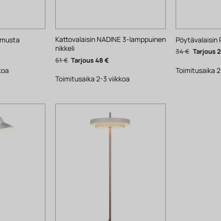
Kattovalaisin NADINE 3-lamppuinen
 musta
Pöytävalaisin
nikkeli
yinen
Alkuperä
34
€
ta
hinta
Alkuperäinen
Nykyinen
61
€
48
€
oli:
hinta
hinta
.
34 €.
koa
Toimitusaika 2
oli:
on:
61 €.
48 €.
Toimitusaika 2-3 viikkoa