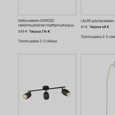
Kattovalaisin GIORGIO
LAURI-pöytävalaisin
neliönmuotoinen mattamusta/puu
Alkuperäinen
Nyk
61
€
48
€
hinta
hin
Alkuperäinen
Nykyinen
223
€
174
€
oli:
on:
hinta
hinta
61 €.
48 €
Toimitusaika 2-3 viik
oli:
on:
223 €.
174 €.
Toimitusaika 2-3 viikkoa