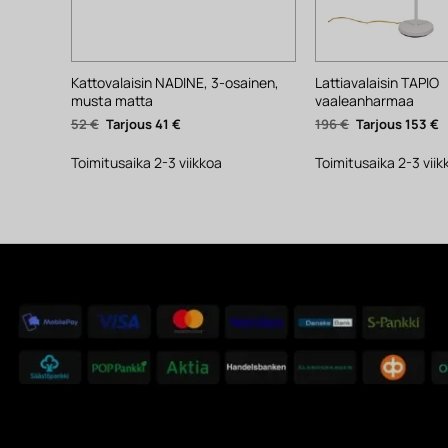
Kattovalaisin NADINE, 3-osainen,
Lattiavalaisin TAPIO
musta matta
vaaleanharmaa
Alkuperäinen
Nykyinen
Alkuperäinen
N
52
€
41
€
196
€
153
€
hinta
hinta
hinta
h
oli:
on:
oli:
o
52 €.
41 €.
196 €.
1
Toimitusaika 2-3 viikkoa
Toimitusaika 2-3 viik