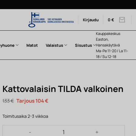
Kirjaudu
0
€
Kauppakeskus
Easton,
pyhuone
Matot
Valaistus
Sisustus
Hansakäytävä
Ma-Pe 11-20 / La 11-
18 / Su 12-18
Kattovalaisin TILDA valkoinen
Alkuperäinen
Nykyinen
133
€
104
€
hinta
hinta
oli:
on:
133 €.
104 €.
Toimitusaika 2-3 viikkoa
Kattovalaisin TILDA valkoinen määrä