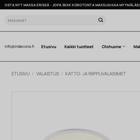
Skip
OSTA NYT MAKSA ERISSÄ - JOPA 36KK KOROTONTA MAKSUAIKAA MYYMÄLÄS
to
content
Etsi:
Etusivu
Kaikki tuotteet
Olohuone
Ma
info@indecoria.fi
ETUSIVU
/
VALAISTUS
/
KATTO- JA RIIPPUVALAISIMET