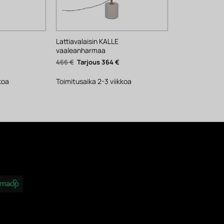
Lattiavalaisin KALLE
vaaleanharmaa
ykyinen
Alkuperäinen
Nykyinen
466
€
364
€
inta
hinta
hinta
n:
oli:
on:
53 €.
466 €.
364 €.
koa
Toimitusaika 2-3 viikkoa