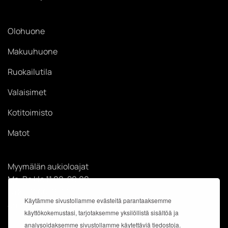
Olohuone
Makuuhuone
Ruokailutila
Valaisimet
Kotitoimisto
Matot
Myymälän aukioloajat
Ma-Pe klo 11.00-20.00
La klo 11.00-18.00
Käytämme sivustollamme evästeitä parantaaksemme
Su klo 12.00-18.00
käyttökokemustasi, tarjotaksemme yksilöllistä sisältöä ja
analysoidaksemme sivustollamme käytettäviä tiedostoja.
Käyntiosoite: Kauppakeskus Easton