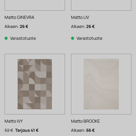
Matto GINEVRA
Matto LIV
Alkaen:
26
€
Alkaen:
26
€
Varastotuote
Varastotuote
Matto IVY
Matto BROOKE
Alkuperäinen
Nykyinen
52
€
41
€
Alkaen:
66
€
hinta
hinta