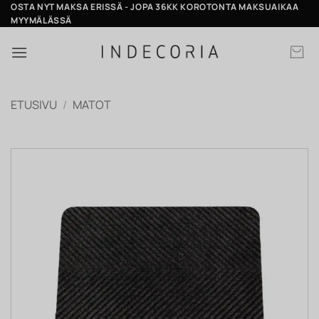
Skip
OSTA NYT MAKSA ERISSÄ - JOPA 36KK KOROTONTA MAKSUAIKAA
MYYMÄLÄSSÄ
to
content
ETUSIVU
/
MATOT