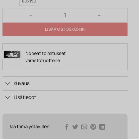
80x150
Käytävämatto HAILEY vaaleanharmaa määrä
LISÄÄ OSTOSKORIIN
Nopeat toimitukset
varastotuotteille
Kuvaus
Lisätiedot
Jaa tämä ystävillesi