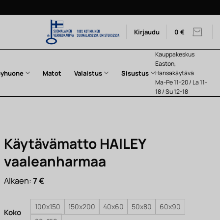
Kirjaudu
0
€
Kauppakeskus
Easton,
pyhuone
Matot
Valaistus
Sisustus
Hansakäytävä
Ma-Pe 11-20 / La 11-
18 / Su 12-18
Käytävämatto HAILEY
vaaleanharmaa
Alkaen:
7
€
100x150
150x200
40x60
50x80
60x90
Koko