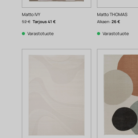
Matto IVY
Matto THOMAS
Alkuperäinen
Nykyinen
52
€
41
€
Alkaen:
26
€
hinta
hinta
oli:
on:
52 €.
41 €.
Varastotuote
Varastotuote