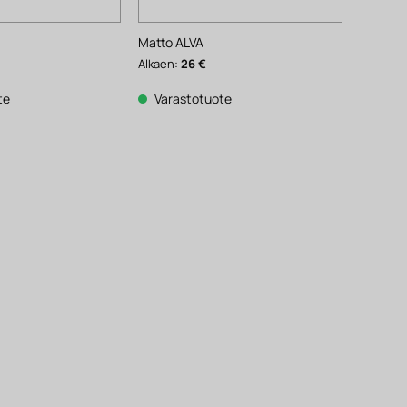
Matto ALVA
Alkaen:
26
€
te
Varastotuote