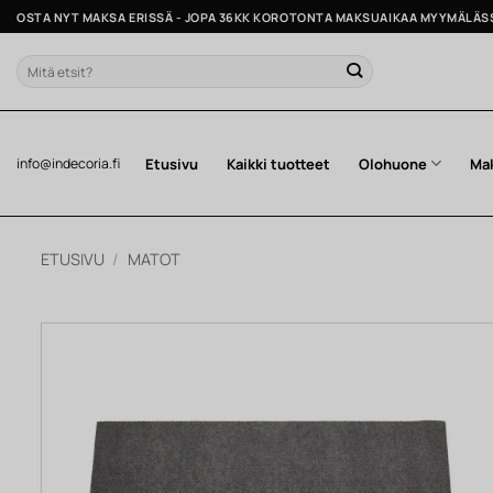
Skip
OSTA NYT MAKSA ERISSÄ - JOPA 36KK KOROTONTA MAKSUAIKAA MYYMÄLÄS
to
content
Etsi:
Etusivu
Kaikki tuotteet
Olohuone
Ma
info@indecoria.fi
ETUSIVU
/
MATOT