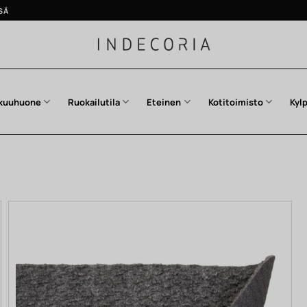
SÄ
kuuhuone
Ruokailutila
Eteinen
Kotitoimisto
Kyl