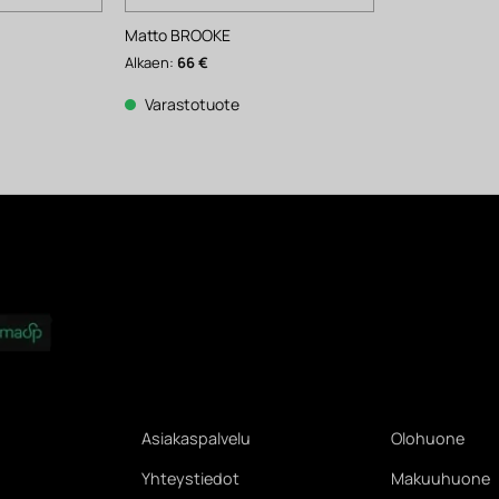
Matto BROOKE
Alkaen:
66
€
Varastotuote
Asiakaspalvelu
Olohuone
Yhteystiedot
Makuuhuone