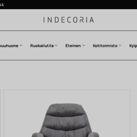
SÄ
kuuhuone
Ruokailutila
Eteinen
Kotitoimisto
Kyl