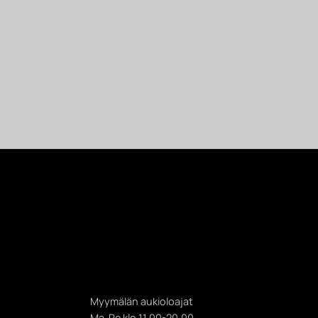
Myymälän aukioloajat
Ma-Pe klo 11.00-20.00