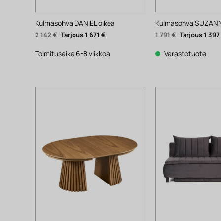
Kulmasohva DANIEL oikea
Kulmasohva SUZANN
Alkuperäinen
Nykyinen
Alkuperäinen
2 142
€
1 671
€
1 791
€
1 39
hinta
hinta
hinta
oli:
on:
oli:
2
1
1
Toimitusaika 6-8 viikkoa
Varastotuote
142 €.
671 €.
791 €.