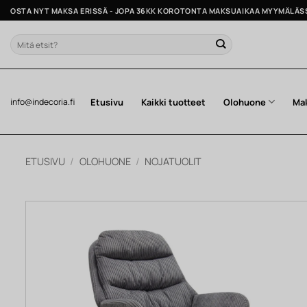
Skip
OSTA NYT MAKSA ERISSÄ - JOPA 36KK KOROTONTA MAKSUAIKAA MYYMÄLÄS
to
content
Etsi:
Etusivu
Kaikki tuotteet
Olohuone
Ma
info@indecoria.fi
ETUSIVU
/
OLOHUONE
/
NOJATUOLIT