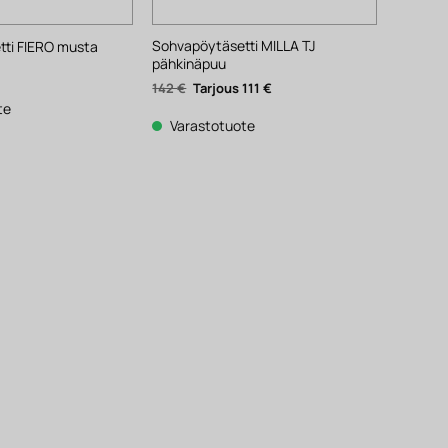
Sohvapöytäsetti MILLA TJ
ti FIERO musta
pähkinäpuu
Alkuperäinen
Nykyinen
142
€
111
€
hinta
hinta
te
oli:
on:
142 €.
111 €.
Varastotuote