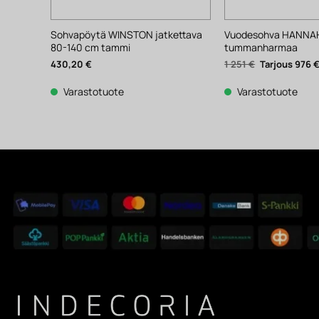
Sohvapöytä WINSTON jatkettava
Vuodesohva HANNA
80-140 cm tammi
tummanharmaa
Alkuperäinen
430,20
€
1 251
€
976
hinta
oli:
1
Varastotuote
Varastotuote
251 €.