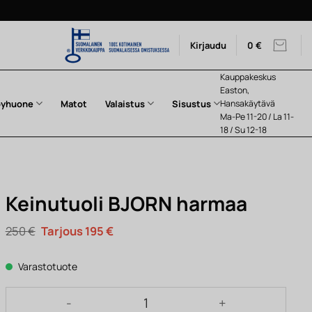
Kirjaudu
0
€
Kauppakeskus
Easton,
pyhuone
Matot
Valaistus
Sisustus
Hansakäytävä
Ma-Pe 11-20 / La 11-
18 / Su 12-18
Keinutuoli BJORN harmaa
Alkuperäinen
Nykyinen
250
€
195
€
hinta
hinta
oli:
on:
250 €.
195 €.
Varastotuote
Keinutuoli BJORN harmaa määrä