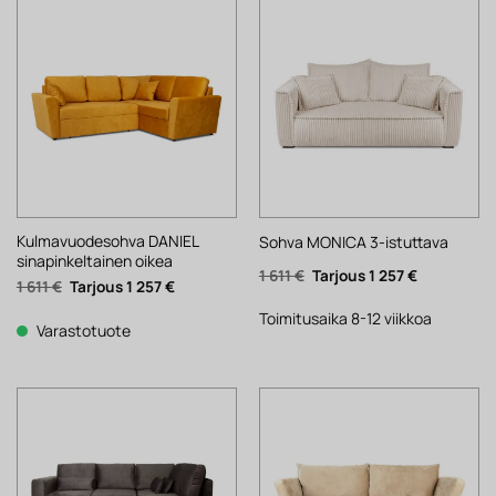
Kulmavuodesohva DANIEL
Sohva MONICA 3-istuttava
sinapinkeltainen oikea
Alkuperäinen
Nykyinen
1 611
€
1 257
€
Alkuperäinen
Nykyinen
1 611
€
1 257
€
hinta
hinta
hinta
hinta
oli:
on:
oli:
on:
1
1
Toimitusaika 8-12 viikkoa
1
1
Varastotuote
611 €.
257 €.
611 €.
257 €.