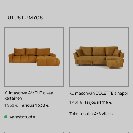
TUTUSTU MYÖS
Kulmasohva AMELIE oikea
Kulmasohvan COLETTE sinappi
keltainen
Alkuperäinen
Nykyinen
1 431
€
1 116
€
Alkuperäinen
Nykyinen
1 962
€
1 530
€
hinta
hinta
hinta
hinta
oli:
on:
oli:
on:
1
1
Toimitusaika 4-6 viikkoa
1
1
Varastotuote
431 €.
116 €.
962 €.
530 €.