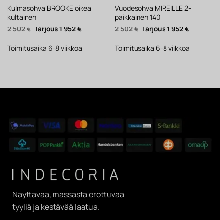
Kulmasohva BROOKE oikea
Vuodesohva MIREILLE 2-
kultainen
paikkainen 140
Alkuperäinen
Nykyinen
Alkuperäinen
Nykyinen
2 502
€
1 952
€
2 502
€
1 952
€
hinta
hinta
hinta
hinta
oli:
on:
oli:
on:
2
1
2
1
Toimitusaika 6-8 viikkoa
Toimitusaika 6-8 viikkoa
502 €.
952 €.
502 €.
952 €.
Näyttävää, massasta erottuvaa
tyyliä ja kestävää laatua.