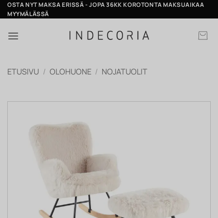
Skip
OSTA NYT MAKSA ERISSÄ - JOPA 36KK KOROTONTA MAKSUAIKAA
MYYMÄLÄSSÄ
to
content
ETUSIVU
/
OLOHUONE
/
NOJATUOLIT