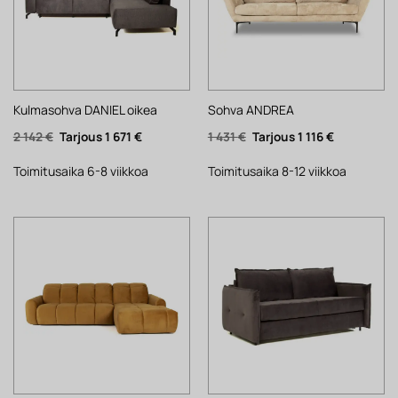
Kulmasohva DANIEL oikea
Sohva ANDREA
Alkuperäinen
Nykyinen
Alkuperäinen
Nykyinen
2 142
€
1 671
€
1 431
€
1 116
€
hinta
hinta
hinta
hinta
oli:
on:
oli:
on:
2
1
1
1
Toimitusaika 6-8 viikkoa
Toimitusaika 8-12 viikkoa
142 €.
671 €.
431 €.
116 €.