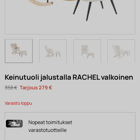
Keinutuoli jalustalla RACHEL valkoinen
Alkuperäinen
Nykyinen
358
€
279
€
hinta
hinta
oli:
on:
358 €.
279 €.
Varasto loppu
Nopeat toimitukset
varastotuotteille