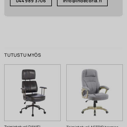
044 989 3706
info@indecoria.fi
TUTUSTU MYÖS
Toimistotuoli DANIEL