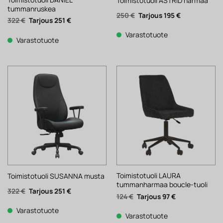
Toimistotuoli ASTRID harmaa
tummanruskea
Alkuperäinen
Nykyinen
250
€
195
€
Alkuperäinen
Nykyinen
322
€
251
€
hinta
hinta
hinta
hinta
oli:
on:
oli:
on:
250 €.
195 €.
Varastotuote
322 €.
251 €.
Varastotuote
Toimistotuoli LAURA
Toimistotuoli SUSANNA musta
tummanharmaa boucle-tuoli
Alkuperäinen
Nykyinen
322
€
251
€
Alkuperäinen
Nykyinen
124
€
97
€
hinta
hinta
hinta
hinta
oli:
on:
oli:
on:
322 €.
251 €.
Varastotuote
124 €.
97 €.
Varastotuote