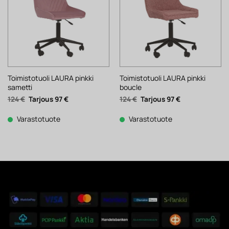
Toimistotuoli LAURA pinkki
Toimistotuoli LAURA pinkki
sametti
boucle
Alkuperäinen
Nykyinen
Alkuperäinen
Nykyinen
124
€
97
€
124
€
97
€
hinta
hinta
hinta
hinta
oli:
on:
oli:
on:
124 €.
97 €.
124 €.
97 €.
Varastotuote
Varastotuote