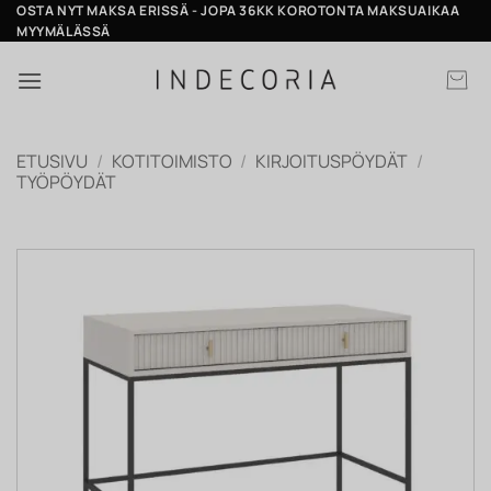
Skip
OSTA NYT MAKSA ERISSÄ - JOPA 36KK KOROTONTA MAKSUAIKAA
MYYMÄLÄSSÄ
to
content
ETUSIVU
/
KOTITOIMISTO
/
KIRJOITUSPÖYDÄT
/
TYÖPÖYDÄT