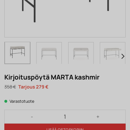
Kirjoituspöytä MARTA kashmir
Alkuperäinen
Nykyinen
358
€
279
€
hinta
hinta
oli:
on:
358 €.
279 €.
Varastotuote
Kirjoituspöytä MARTA kashmir määrä
LISÄÄ OSTOSKORIIN