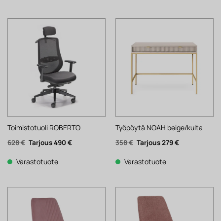
Toimistotuoli ROBERTO
Työpöytä NOAH beige/kulta
Alkuperäinen
Nykyinen
Alkuperäinen
Nykyinen
628
€
490
€
358
€
279
€
hinta
hinta
hinta
hinta
oli:
on:
oli:
on:
628 €.
490 €.
358 €.
279 €.
Varastotuote
Varastotuote