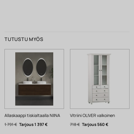
TUTUSTU MYÖS
Allaskaappi tiskialtaalla NIINA
Vitriini OLIVER valkoinen
Alkuperäinen
Nykyinen
Alkuperäinen
Nykyinen
1 791
€
1 397
€
718
€
560
€
hinta
hinta
hinta
hinta
oli:
on:
oli:
on: