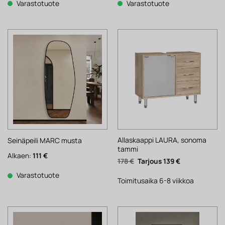
1
1
718 €.
560 €.
Varastotuote
Varastotuote
791 €.
397 €.
Allaskaappi LAURA, sonoma
Seinäpeili MARC musta
tammi
Alkaen:
111
€
Alkuperäinen
Nykyinen
178
€
139
€
hinta
hinta
oli:
on:
Varastotuote
178 €.
139 €.
Toimitusaika 6-8 viikkoa