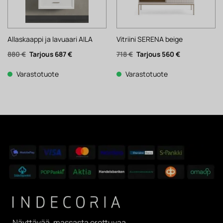
Allaskaappi ja lavuaari AILA
Vitriini SERENA beige
Alkuperäinen
Nykyinen
Alkuperäinen
Nykyinen
880
€
687
€
718
€
560
€
hinta
hinta
hinta
hinta
oli:
on:
oli:
on:
880 €.
687 €.
718 €.
560 €.
Varastotuote
Varastotuote
Näyttävää, massasta erottuvaa