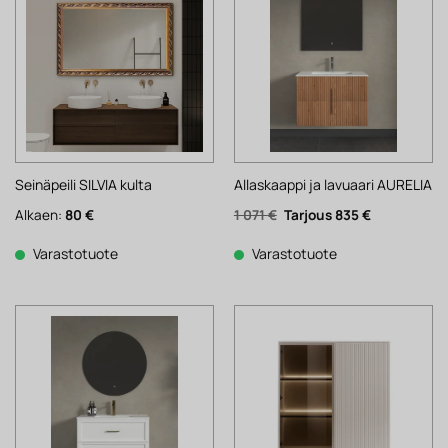
Seinäpeili SILVIA kulta
Allaskaappi ja lavuaari AURELIA
Alkuperäinen
Nykyinen
Alkaen:
80
€
1 071
€
835
€
hinta
hinta
oli:
on:
1
835 €.
Varastotuote
Varastotuote
071 €.