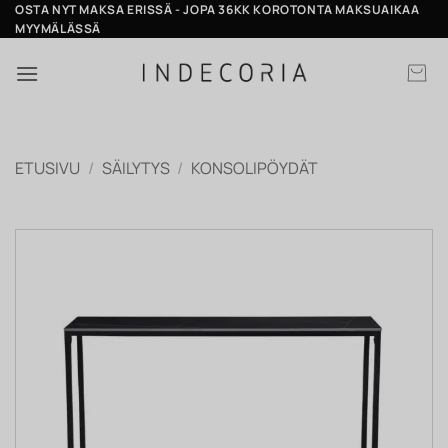
Skip
OSTA NYT MAKSA ERISSÄ - JOPA 36KK KOROTONTA MAKSUAIKAA
MYYMÄLÄSSÄ
to
content
ETUSIVU
/
SÄILYTYS
/
KONSOLIPÖYDÄT