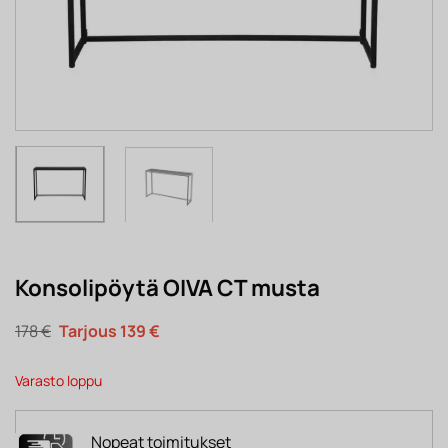
Konsolipöytä OIVA CT musta
Alkuperäinen
Nykyinen
178
€
139
€
hinta
hinta
oli:
on:
178 €.
139 €.
Varasto loppu
Nopeat toimitukset