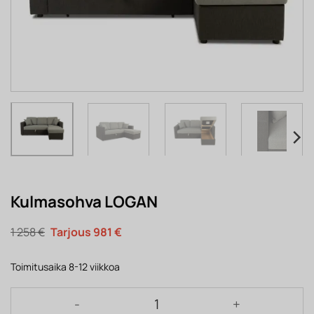
Kulmasohva LOGAN
Alkuperäinen
Nykyinen
1 258
€
981
€
hinta
hinta
oli:
on:
1
981 €.
Toimitusaika 8-12 viikkoa
258 €.
Kulmasohva LOGAN määrä