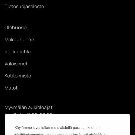
Tietosuojaseloste
Olohuone
Makuuhuone
Ruokailutila
Valaisimet
Kotitoimisto
Matot
Myymälän aukioloajat
Ma-Pe klo 11.00-20.00
La klo 11.00-18.00
Käytämme sivustollamme evästeitä parantaaksemme
Su klo 12.00-18.00
käyttökokemustasi, tarjotaksemme yksilöllistä sisältöä ja