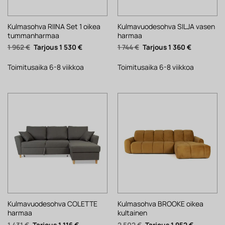
Kulmasohva RIINA Set 1 oikea
Kulmavuodesohva SILJA vasen
tummanharmaa
harmaa
Alkuperäinen
Nykyinen
Alkuperäinen
Nykyinen
1 962
€
1 530
€
1 744
€
1 360
€
hinta
hinta
hinta
hinta
oli:
on:
oli:
on:
1
1
1
1
Toimitusaika 6-8 viikkoa
Toimitusaika 6-8 viikkoa
962 €.
530 €.
744 €.
360 €.
Kulmavuodesohva COLETTE
Kulmasohva BROOKE oikea
harmaa
kultainen
Alkuperäinen
Nykyinen
Alkuperäinen
Nykyinen
1 431
€
1 116
€
2 502
€
1 952
€