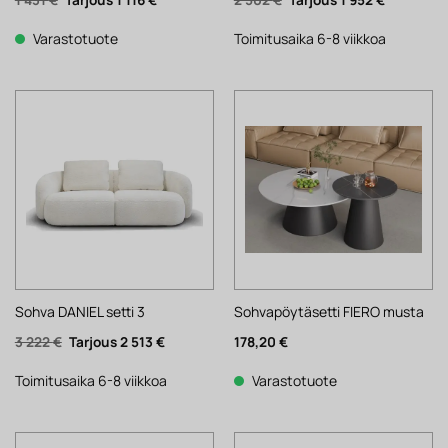
hinta
hinta
hinta
hinta
oli:
on:
oli:
on:
1
1
2
1
Varastotuote
Toimitusaika 6-8 viikkoa
431 €.
116 €.
502 €.
952 €.
Sohva DANIEL setti 3
Sohvapöytäsetti FIERO musta
Alkuperäinen
Nykyinen
3 222
€
2 513
€
178,20
€
hinta
hinta
oli:
on:
3
2
Toimitusaika 6-8 viikkoa
Varastotuote
222 €.
513 €.