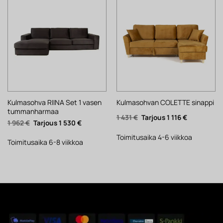
Kulmasohva RIINA Set 1 vasen
Kulmasohvan COLETTE sinappi
tummanharmaa
Alkuperäinen
Nykyinen
1 431
€
1 116
€
Alkuperäinen
Nykyinen
1 962
€
1 530
€
hinta
hinta
hinta
hinta
oli:
on:
oli:
on:
1
1
Toimitusaika 4-6 viikkoa
1
1
Toimitusaika 6-8 viikkoa
431 €.
116 €.
962 €.
530 €.