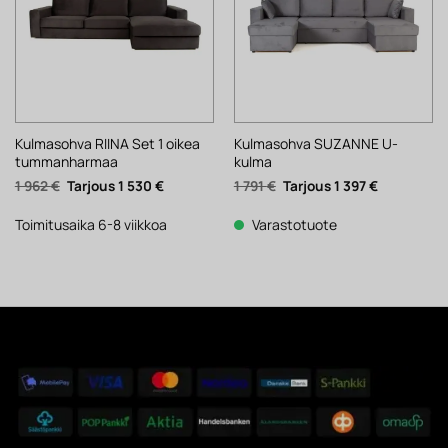
Kulmasohva RIINA Set 1 oikea
Kulmasohva SUZANNE U-
tummanharmaa
kulma
Alkuperäinen
Nykyinen
Alkuperäinen
Nykyinen
1 962
€
1 530
€
1 791
€
1 397
€
hinta
hinta
hinta
hinta
oli:
on:
oli:
on:
1
1
1
1
Toimitusaika 6-8 viikkoa
Varastotuote
962 €.
530 €.
791 €.
397 €.