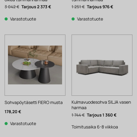
Alkuperäinen
Nykyinen
Alkuperäinen
Nykyinen
3 042
€
2 373
€
1 251
€
976
€
hinta
hinta
hinta
hinta
oli:
on:
oli:
on:
3
2
1
976 €.
Varastotuote
Varastotuote
042 €.
373 €.
251 €.
Kulmavuodesohva SILJA vasen
Sohvapöytäsetti FIERO musta
harmaa
178,20
€
Alkuperäinen
Nykyinen
1 744
€
1 360
€
hinta
hinta
oli:
on:
Varastotuote
1
1
Toimitusaika 6-8 viikkoa
744 €.
360 €.