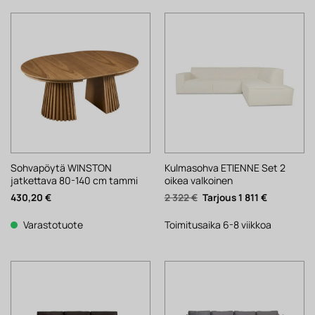
Sohvapöytä WINSTON
Kulmasohva ETIENNE Set 2
jatkettava 80-140 cm tammi
oikea valkoinen
Alkuperäinen
Nykyinen
430,20
€
2 322
€
1 811
€
hinta
hinta
oli:
on:
2
1
Varastotuote
Toimitusaika 6-8 viikkoa
322 €.
811 €.