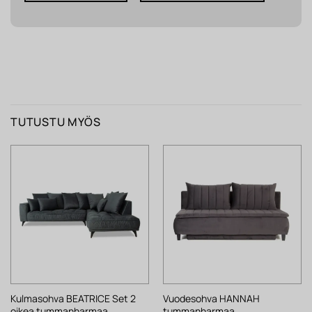
TUTUSTU MYÖS
Kulmasohva BEATRICE Set 2
Vuodesohva HANNAH
oikea tummanharmaa
tummanharmaa