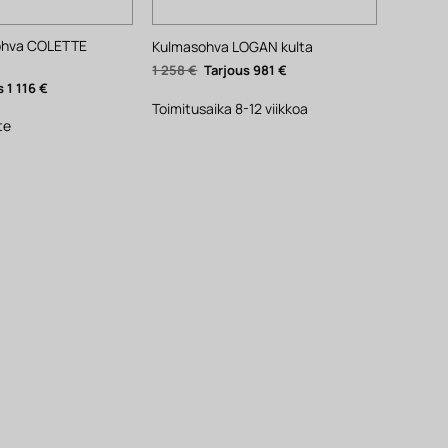
ohva COLETTE
Kulmasohva LOGAN kulta
Alkuperäinen
Nykyinen
1 258
€
981
€
hinta
hinta
räinen
Nykyinen
1 116
€
oli:
on:
hinta
1
981 €.
Toimitusaika 8-12 viikkoa
on:
258 €.
1
te
116 €.