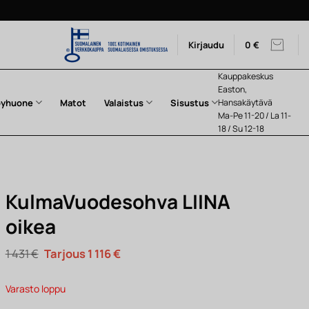
Kirjaudu
0
€
Kauppakeskus
Easton,
pyhuone
Matot
Valaistus
Sisustus
Hansakäytävä
Ma-Pe 11-20 / La 11-
18 / Su 12-18
KulmaVuodesohva LIINA
oikea
Alkuperäinen
Nykyinen
1 431
€
1 116
€
hinta
hinta
oli:
on:
1
1
Varasto loppu
431 €.
116 €.