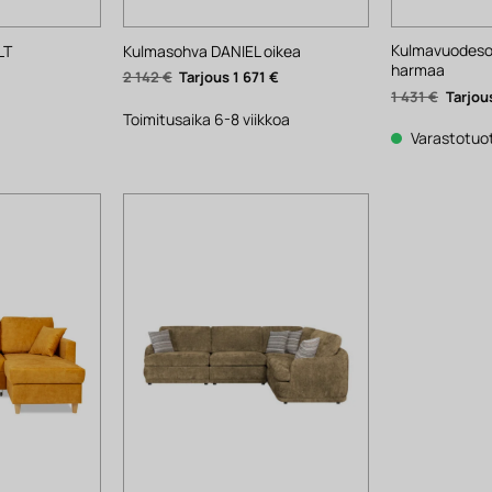
Kulmavuodes
LT
Kulmasohva DANIEL oikea
harmaa
kyinen
Alkuperäinen
Nykyinen
2 142
€
1 671
€
nta
hinta
hinta
Alkupe
1 431
€
:
oli:
on:
hinta
 €.
2
1
Toimitusaika 6-8 viikkoa
oli:
142 €.
671 €.
1
Varastotuo
431 €.