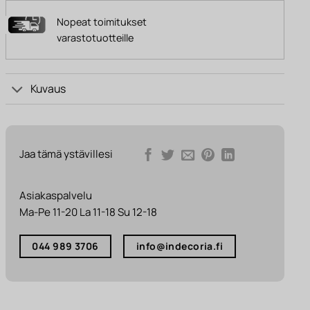
Nopeat toimitukset
varastotuotteille
Kuvaus
Jaa tämä ystävillesi
Asiakaspalvelu
Ma-Pe 11-20 La 11-18 Su 12-18
044 989 3706
info@indecoria.fi