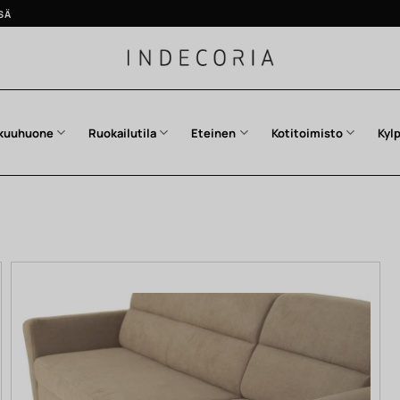
SÄ
kuuhuone
Ruokailutila
Eteinen
Kotitoimisto
Kyl