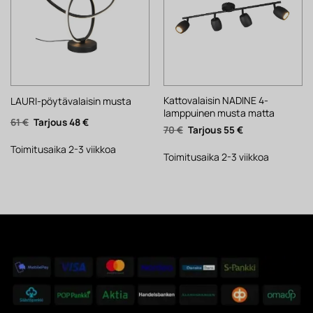
Kattovalaisin NADINE 4-
LAURI-pöytävalaisin musta
lamppuinen musta matta
Alkuperäinen
Nykyinen
61
€
48
€
Alkuperäinen
Nykyinen
70
€
55
€
hinta
hinta
hinta
hinta
oli:
on:
oli:
on:
61 €.
48 €.
Toimitusaika 2-3 viikkoa
70 €.
55 €.
Toimitusaika 2-3 viikkoa