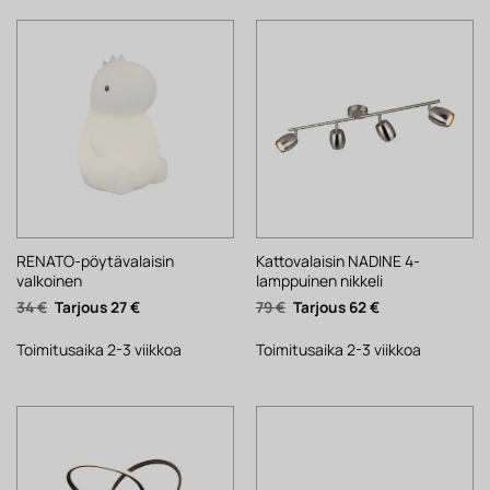
RENATO-pöytävalaisin
Kattovalaisin NADINE 4-
valkoinen
lamppuinen nikkeli
Alkuperäinen
Nykyinen
Alkuperäinen
Nykyinen
34
€
27
€
79
€
62
€
hinta
hinta
hinta
hinta
oli:
on:
oli:
on:
34 €.
27 €.
79 €.
62 €.
Toimitusaika 2-3 viikkoa
Toimitusaika 2-3 viikkoa