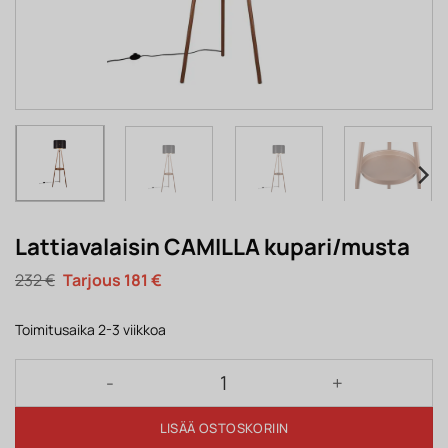
Lattiavalaisin CAMILLA kupari/musta
Alkuperäinen
Nykyinen
232
€
181
€
hinta
hinta
oli:
on:
232 €.
181 €.
Toimitusaika 2-3 viikkoa
Lattiavalaisin CAMILLA kupari/musta määrä
LISÄÄ OSTOSKORIIN