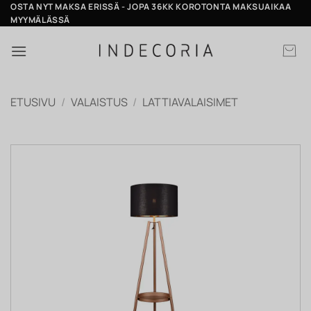
Skip
OSTA NYT MAKSA ERISSÄ - JOPA 36KK KOROTONTA MAKSUAIKAA
MYYMÄLÄSSÄ
to
content
ETUSIVU
/
VALAISTUS
/
LATTIAVALAISIMET