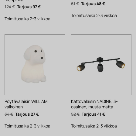
Alkuperäinen
Nykyinen
61
€
48
€
Alkuperäinen
Nykyinen
124
€
97
€
hinta
hinta
hinta
hinta
oli:
on:
oli:
on:
61 €.
48 €.
Toimitusaika 2-3 viikkoa
124 €.
97 €.
Toimitusaika 2-3 viikkoa
Pöytävalaisin WILLIAM
Kattovalaisin NADINE, 3-
valkoinen
osainen, musta matta
Alkuperäinen
Nykyinen
Alkuperäinen
Nykyinen
34
€
27
€
52
€
41
€
hinta
hinta
hinta
hinta
oli:
on:
oli:
on:
34 €.
27 €.
52 €.
41 €.
Toimitusaika 2-3 viikkoa
Toimitusaika 2-3 viikkoa