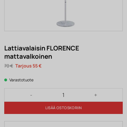
Lattiavalaisin FLORENCE
mattavalkoinen
Alkuperäinen
Nykyinen
70
€
55
€
hinta
hinta
oli:
on:
70 €.
55 €.
Varastotuote
Lattiavalaisin FLORENCE mattavalkoinen määrä
LISÄÄ OSTOSKORIIN