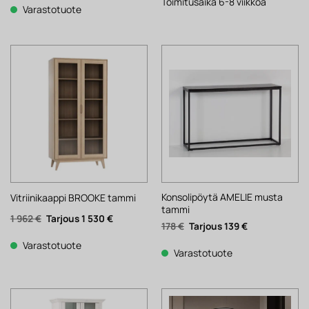
178 €.
139 €.
Toimitusaika 6-8 viikkoa
664 €.
518 €.
Varastotuote
Konsolipöytä AMELIE musta
Vitriinikaappi BROOKE tammi
tammi
Alkuperäinen
Nykyinen
1 962
€
1 530
€
Alkuperäinen
Nykyinen
178
€
139
€
hinta
hinta
hinta
hinta
oli:
on:
oli:
on:
1
1
Varastotuote
178 €.
139 €.
Varastotuote
962 €.
530 €.