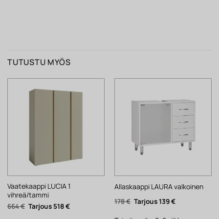
TUTUSTU MYÖS
Vaatekaappi LUCIA 1
Allaskaappi LAURA valkoinen
vihreä/tammi
Alkuperäinen
Nykyinen
178
€
139
€
Alkuperäinen
Nykyinen
664
€
518
€
hinta
hinta
hinta
hinta
oli:
on:
oli:
on: