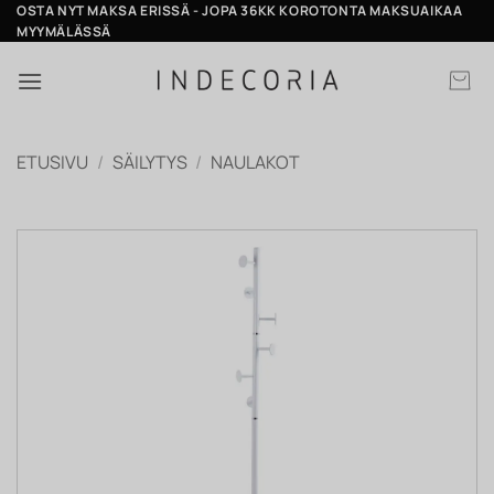
Skip
OSTA NYT MAKSA ERISSÄ - JOPA 36KK KOROTONTA MAKSUAIKAA
MYYMÄLÄSSÄ
to
content
ETUSIVU
/
SÄILYTYS
/
NAULAKOT