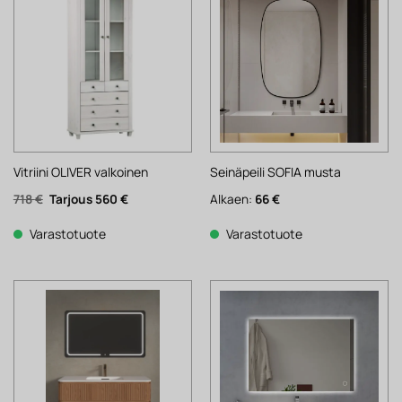
Vitriini OLIVER valkoinen
Seinäpeili SOFIA musta
Alkuperäinen
Nykyinen
718
€
560
€
Alkaen:
66
€
hinta
hinta
oli:
on:
718 €.
560 €.
Varastotuote
Varastotuote