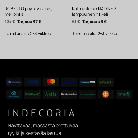
ROBERTO pöytävalaisin,
Kattovalaisin NADINE 3-
meripihka
lamppuinen nikkeli
Alkuperäinen
Nykyinen
Alkuperäinen
Nykyinen
124
€
97
€
61
€
48
€
hinta
hinta
hinta
hinta
oli:
on:
oli:
on:
124 €.
97 €.
61 €.
48 €.
Toimitusaika 2-3 viikkoa
Toimitusaika 2-3 viikkoa
Näyttävää, massasta erottuvaa
tyyliä ja kestävää laatua.