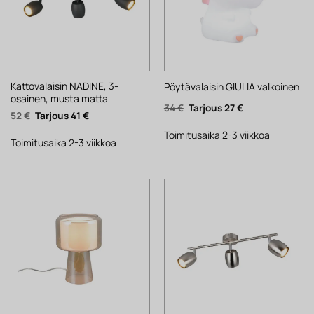
Kattovalaisin NADINE, 3-
Pöytävalaisin GIULIA valkoinen
osainen, musta matta
Alkuperäinen
Nykyinen
34
€
27
€
Alkuperäinen
Nykyinen
52
€
41
€
hinta
hinta
hinta
hinta
oli:
on:
oli:
on:
34 €.
27 €.
Toimitusaika 2-3 viikkoa
52 €.
41 €.
Toimitusaika 2-3 viikkoa