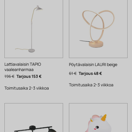
Lattiavalaisin TAPIO
Pöytävalaisin LAURI beige
vaaleanharmaa
Alkuperäinen
Nykyinen
61
€
48
€
Alkuperäinen
Nykyinen
196
€
153
€
hinta
hinta
hinta
hinta
oli:
on:
oli:
on:
61 €.
48 €.
Toimitusaika 2-3 viikkoa
196 €.
153 €.
Toimitusaika 2-3 viikkoa