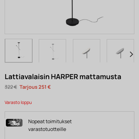
Lattiavalaisin HARPER mattamusta
Alkuperäinen
Nykyinen
322
€
251
€
hinta
hinta
oli:
on:
322 €.
251 €.
Varasto loppu
Nopeat toimitukset
varastotuotteille