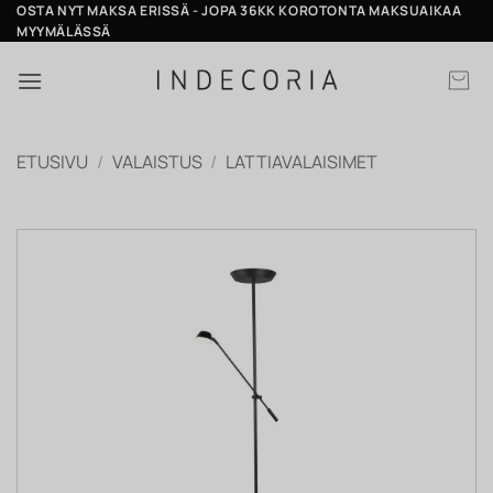
Skip
OSTA NYT MAKSA ERISSÄ - JOPA 36KK KOROTONTA MAKSUAIKAA
MYYMÄLÄSSÄ
to
content
ETUSIVU
/
VALAISTUS
/
LATTIAVALAISIMET