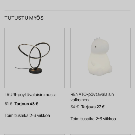
TUTUSTU MYÖS
RENATO-pöytävalaisin
LAURI-pöytävalaisin musta
valkoinen
Alkuperäinen
Nykyinen
61
€
48
€
Alkuperäinen
Nykyinen
34
€
27
€
hinta
hinta
hinta
hinta
oli:
on:
oli:
on:
61 €.
48 €.
Toimitusaika 2-3 viikkoa
34 €.
27 €.
Toimitusaika 2-3 viikkoa