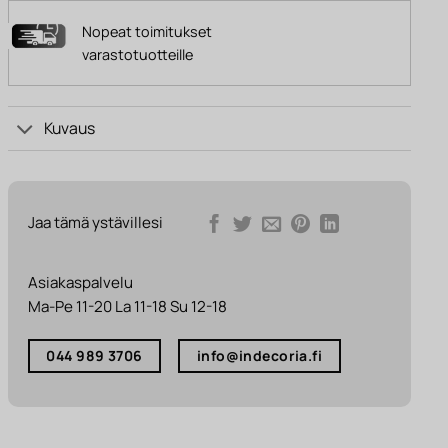
Nopeat toimitukset
varastotuotteille
Kuvaus
Jaa tämä ystävillesi
Asiakaspalvelu
Ma-Pe 11-20 La 11-18 Su 12-18
044 989 3706
info@indecoria.fi