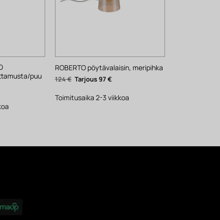
O
ROBERTO pöytävalaisin, meripihka
ttamusta/puu
Alkuperäinen
Nykyinen
124
€
97
€
hinta
hinta
ykyinen
oli:
on:
inta
124 €.
97 €.
Toimitusaika 2-3 viikkoa
n:
74 €.
koa