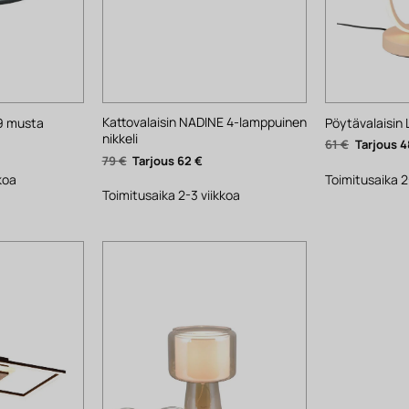
Kattovalaisin NADINE 4-lamppuinen
29 musta
Pöytävalaisin 
nikkeli
yinen
Alkuperäi
61
€
4
ta
hinta
Alkuperäinen
Nykyinen
79
€
62
€
oli:
hinta
hinta
.
61 €.
koa
Toimitusaika 2
oli:
on:
79 €.
62 €.
Toimitusaika 2-3 viikkoa