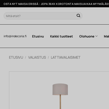
Skip
OSTA NYT MAKSA ERISSÄ - JOPA 36KK KOROTONTA MAKSUAIKAA MYYMÄLÄS
to
content
Etsi:
Etusivu
Kaikki tuotteet
Olohuone
Ma
info@indecoria.fi
ETUSIVU
/
VALAISTUS
/
LATTIAVALAISIMET