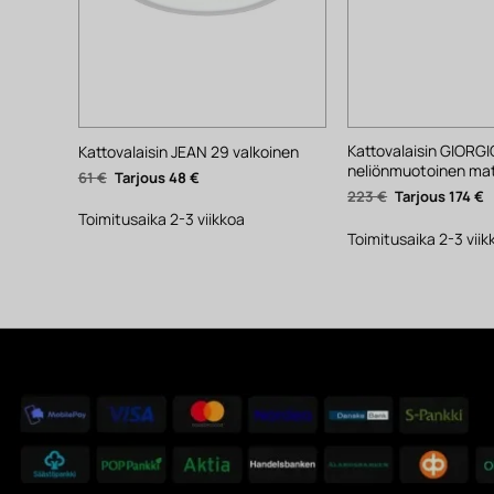
Kattovalaisin GIORGI
Kattovalaisin JEAN 29 valkoinen
neliönmuotoinen ma
Alkuperäinen
Nykyinen
61
€
48
€
hinta
hinta
Alkuperäinen
N
223
€
174
€
oli:
on:
hinta
h
61 €.
48 €.
Toimitusaika 2-3 viikkoa
oli:
o
223 €.
1
Toimitusaika 2-3 viik