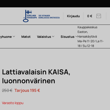
Kirjaudu
0
€
Kauppakeskus
Easton,
pyhuone
Matot
Valaistus
Sisustus
Hansakäytävä
Ma-Pe 11-20 / La 11-
18 / Su 12-18
Lattiavalaisin KAISA,
luonnonvärinen
Alkuperäinen
Nykyinen
250
€
195
€
hinta
hinta
oli:
on:
250 €.
195 €.
Varasto loppu