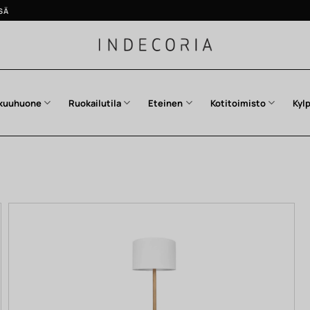
SÄ
kuuhuone
Ruokailutila
Eteinen
Kotitoimisto
Kyl