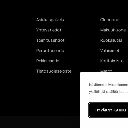
Asiakaspalvelu
Olohuone
Yhteystiedot
Makuuhuone
Toimitusehdot
Ruokailutila
Peruutusehdot
Valaisimet
Reklamaatio
Kotitoimisto
Tietosuojaseloste
Matot
Käytämme sivustollamme
yksilöllistä sisältöä ja 
HYVÄKSY KAIKKI