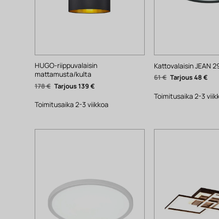
HUGO-riippuvalaisin
Kattovalaisin JEAN 
mattamusta/kulta
Alkuperäinen
Nyk
61
€
48
€
hinta
hin
Alkuperäinen
Nykyinen
178
€
139
€
oli:
on:
hinta
hinta
61 €.
48 €
Toimitusaika 2-3 viik
oli:
on:
178 €.
139 €.
Toimitusaika 2-3 viikkoa