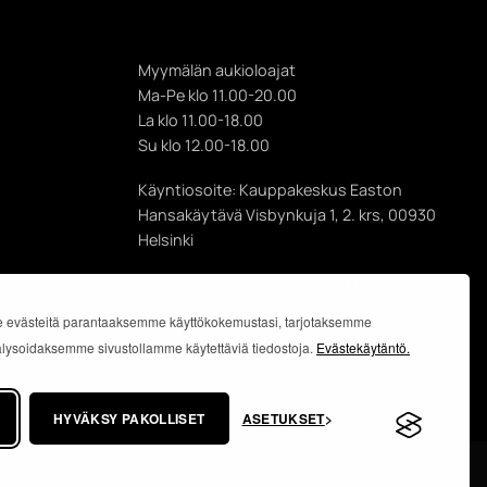
Myymälän aukioloajat
Ma-Pe klo 11.00-20.00
La klo 11.00-18.00
Su klo 12.00-18.00
Käyntiosoite: Kauppakeskus Easton
Hansakäytävä Visbynkuja 1, 2. krs, 00930
Helsinki
Postiosoite: Gotlanninkatu 11 B,
PL 8, 00930 Helsinki Kauppakeskus Easton
 evästeitä parantaaksemme käyttökokemustasi, tarjotaksemme
analysoidaksemme sivustollamme käytettäviä tiedostoja.
Evästekäytäntö.
HYVÄKSY PAKOLLISET
ASETUKSET