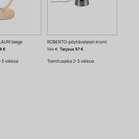
LAURI beige
ROBERTO-pöytävalaisin kromi
nen
Nykyinen
Alkuperäinen
Nykyinen
8
€
124
€
97
€
hinta
hinta
hinta
on:
oli:
on:
48 €.
124 €.
97 €.
-3 viikkoa
Toimitusaika 2-3 viikkoa