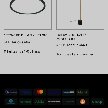
Lattiavalaisin KALLE
Kattovalaisin JEAN 29 musta
musta/kulta
Alkuperäinen
Nykyinen
61
€
48
€
Alkuperäinen
Nykyinen
466
€
364
€
hinta
hinta
hinta
hinta
oli:
on:
oli:
on:
61 €.
48 €.
Toimitusaika 2-3 viikkoa
466 €.
364 €.
Toimitusaika 2-3 viikkoa