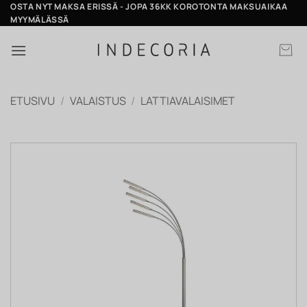
Skip
OSTA NYT MAKSA ERISSÄ - JOPA 36KK KOROTONTA MAKSUAIKAA
MYYMÄLÄSSÄ
to
content
ETUSIVU
/
VALAISTUS
/
LATTIAVALAISIMET