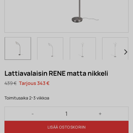
Lattiavalaisin RENE matta nikkeli
Alkuperäinen
Nykyinen
439
€
343
€
hinta
hinta
oli:
on:
439 €.
343 €.
Toimitusaika 2-3 viikkoa
Lattiavalaisin RENE matta nikkeli määrä
LISÄÄ OSTOSKORIIN