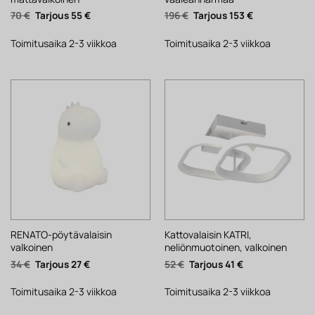
Alkuperäinen
Nykyinen
Alkuperäinen
Nykyinen
70
€
55
€
196
€
153
€
hinta
hinta
hinta
hinta
oli:
on:
oli:
on:
70 €.
55 €.
196 €.
153 €.
Toimitusaika 2-3 viikkoa
Toimitusaika 2-3 viikkoa
RENATO-pöytävalaisin
Kattovalaisin KATRI,
valkoinen
neliönmuotoinen, valkoinen
Alkuperäinen
Nykyinen
Alkuperäinen
Nykyinen
34
€
27
€
52
€
41
€
hinta
hinta
hinta
hinta
oli:
on:
oli:
on:
34 €.
27 €.
52 €.
41 €.
Toimitusaika 2-3 viikkoa
Toimitusaika 2-3 viikkoa