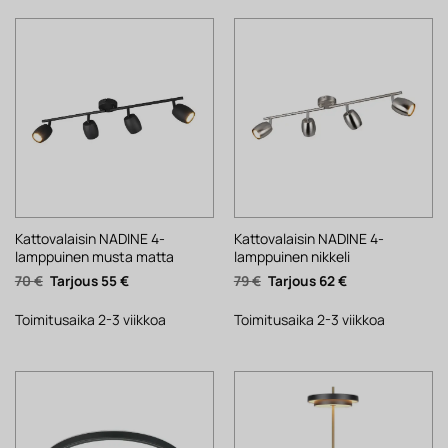
Kattovalaisin NADINE 4-
Kattovalaisin NADINE 4-
lamppuinen musta matta
lamppuinen nikkeli
Alkuperäinen
Nykyinen
Alkuperäinen
Nykyinen
70
€
55
€
79
€
62
€
hinta
hinta
hinta
hinta
oli:
on:
oli:
on:
70 €.
55 €.
79 €.
62 €.
Toimitusaika 2-3 viikkoa
Toimitusaika 2-3 viikkoa