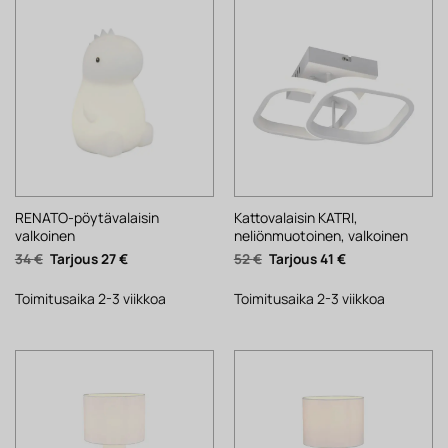
RENATO-pöytävalaisin
Kattovalaisin KATRI,
valkoinen
neliönmuotoinen, valkoinen
Alkuperäinen
Nykyinen
Alkuperäinen
Nykyinen
34
€
27
€
52
€
41
€
hinta
hinta
hinta
hinta
oli:
on:
oli:
on:
34 €.
27 €.
52 €.
41 €.
Toimitusaika 2-3 viikkoa
Toimitusaika 2-3 viikkoa