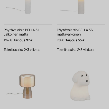
Pöytävalaisin BELLA 51
Pöytävalaisin BELLA 36
valkoinen matta
mattavalkoinen
Alkuperäinen
Nykyinen
Alkuperäinen
Nykyinen
124
€
97
€
70
€
55
€
hinta
hinta
hinta
hinta
oli:
on:
oli:
on:
124 €.
97 €.
70 €.
55 €.
Toimitusaika 2-3 viikkoa
Toimitusaika 2-3 viikkoa