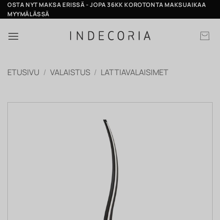
Skip
OSTA NYT MAKSA ERISSÄ - JOPA 36KK KOROTONTA MAKSUAIKAA
MYYMÄLÄSSÄ
to
content
ETUSIVU
/
VALAISTUS
/
LATTIAVALAISIMET