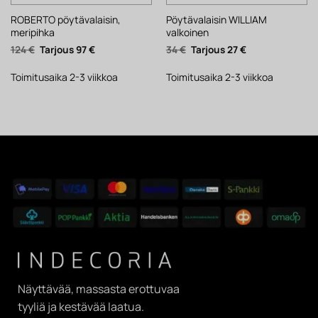
ROBERTO pöytävalaisin,
Pöytävalaisin WILLIAM
meripihka
valkoinen
Alkuperäinen
Nykyinen
Alkuperäinen
Nykyinen
124
€
97
€
34
€
27
€
hinta
hinta
hinta
hinta
oli:
on:
oli:
on:
124 €.
97 €.
34 €.
27 €.
Toimitusaika 2-3 viikkoa
Toimitusaika 2-3 viikkoa
Näyttävää, massasta erottuvaa
tyyliä ja kestävää laatua.