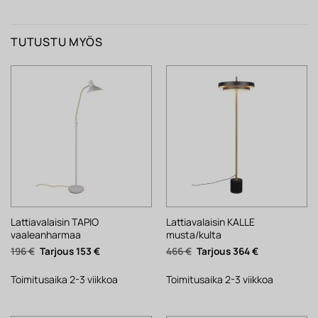
TUTUSTU MYÖS
Lattiavalaisin TAPIO
Lattiavalaisin KALLE
vaaleanharmaa
musta/kulta
Alkuperäinen
Nykyinen
Alkuperäinen
Nykyinen
196
€
153
€
466
€
364
€
hinta
hinta
hinta
hinta
oli:
on:
oli:
on:
196 €.
153 €.
466 €.
364 €.
Toimitusaika 2-3 viikkoa
Toimitusaika 2-3 viikkoa