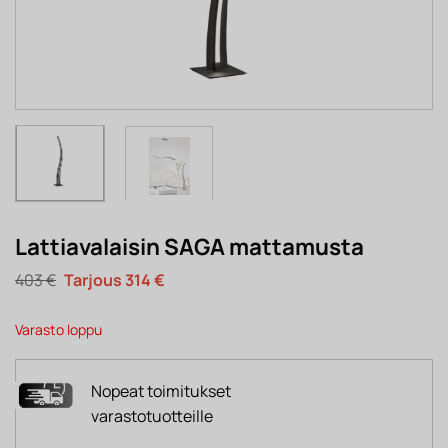
Lattiavalaisin SAGA mattamusta
Alkuperäinen
Nykyinen
403
€
314
€
hinta
hinta
oli:
on:
403 €.
314 €.
Varasto loppu
Nopeat toimitukset
varastotuotteille