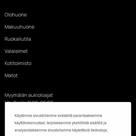
Olohuone
Makuuhuone
Ruokailutila
Valaisimet
Kotitoimisto
Matot
Myymälän aukioloajat
Ma-Pe klo 11.00-20.00
La klo 11.00-18.00
Käytämme sivustollamme evästeitä parantaaksemme
Su klo 12.00-18.00
käyttökokemustasi, tarjotaksemme yksilöllistä sisältöä ja
analysoidaksemme sivustollamme käytettäviä tiedostoja.
Käyntiosoite: Kauppakeskus Easton