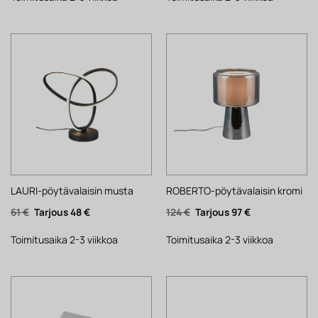
LAURI-pöytävalaisin musta
ROBERTO-pöytävalaisin kromi
Alkuperäinen
Nykyinen
Alkuperäinen
Nykyinen
61
€
48
€
124
€
97
€
hinta
hinta
hinta
hinta
oli:
on:
oli:
on:
61 €.
48 €.
124 €.
97 €.
Toimitusaika 2-3 viikkoa
Toimitusaika 2-3 viikkoa