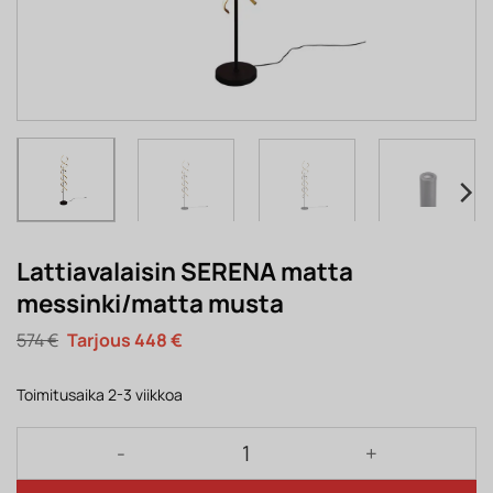
Lattiavalaisin SERENA matta
messinki/matta musta
Alkuperäinen
Nykyinen
574
€
448
€
hinta
hinta
oli:
on:
574 €.
448 €.
Toimitusaika 2-3 viikkoa
Lattiavalaisin SERENA matta messinki/matta musta