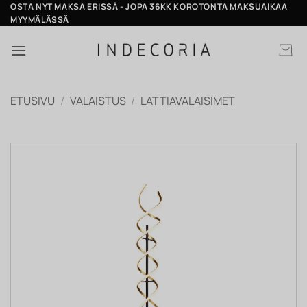
Skip
OSTA NYT MAKSA ERISSÄ - JOPA 36KK KOROTONTA MAKSUAIKAA
MYYMÄLÄSSÄ
to
content
ETUSIVU
/
VALAISTUS
/
LATTIAVALAISIMET