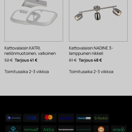
Kattovalaisin KATRI,
Kattovalaisin NADINE 3-
neliönmuotoinen, valkoinen
lamppuinen nikkeli
Alkuperäinen
Nykyinen
Alkuperäinen
Nykyinen
52
€
41
€
61
€
48
€
hinta
hinta
hinta
hinta
oli:
on:
oli:
on:
52 €.
41 €.
61 €.
48 €.
Toimitusaika 2-3 viikkoa
Toimitusaika 2-3 viikkoa