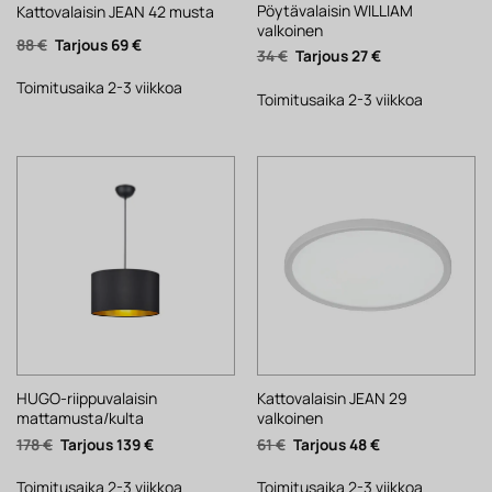
Pöytävalaisin WILLIAM
Kattovalaisin JEAN 42 musta
valkoinen
Alkuperäinen
Nykyinen
88
€
69
€
Alkuperäinen
Nykyinen
34
€
27
€
hinta
hinta
hinta
hinta
oli:
on:
oli:
on:
88 €.
69 €.
Toimitusaika 2-3 viikkoa
34 €.
27 €.
Toimitusaika 2-3 viikkoa
HUGO-riippuvalaisin
Kattovalaisin JEAN 29
mattamusta/kulta
valkoinen
Alkuperäinen
Nykyinen
Alkuperäinen
Nykyinen
178
€
139
€
61
€
48
€
hinta
hinta
hinta
hinta
oli:
on:
oli:
on:
178 €.
139 €.
61 €.
48 €.
Toimitusaika 2-3 viikkoa
Toimitusaika 2-3 viikkoa