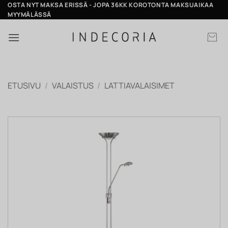
Skip
OSTA NYT MAKSA ERISSÄ - JOPA 36KK KOROTONTA MAKSUAIKAA
MYYMÄLÄSSÄ
to
content
ETUSIVU
/
VALAISTUS
/
LATTIAVALAISIMET