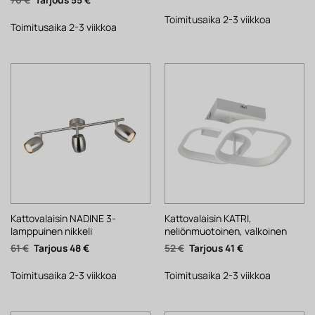
hinta
hinta
hinta
hinta
oli:
on:
oli:
on:
61 €.
48 €.
Toimitusaika 2-3 viikkoa
70 €.
55 €.
Toimitusaika 2-3 viikkoa
Kattovalaisin NADINE 3-
Kattovalaisin KATRI,
lamppuinen nikkeli
neliönmuotoinen, valkoinen
Alkuperäinen
Nykyinen
Alkuperäinen
Nykyinen
61
€
48
€
52
€
41
€
hinta
hinta
hinta
hinta
oli:
on:
oli:
on:
61 €.
48 €.
52 €.
41 €.
Toimitusaika 2-3 viikkoa
Toimitusaika 2-3 viikkoa