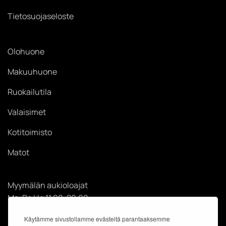
Tietosuojaseloste
Olohuone
Makuuhuone
Ruokailutila
Valaisimet
Kotitoimisto
Matot
Myymälän aukioloajat
Ma-Pe klo 11.00-20.00
La klo 11.00-18.00
Käytämme sivustollamme evästeitä parantaaksemme
Su klo 12.00-18.00