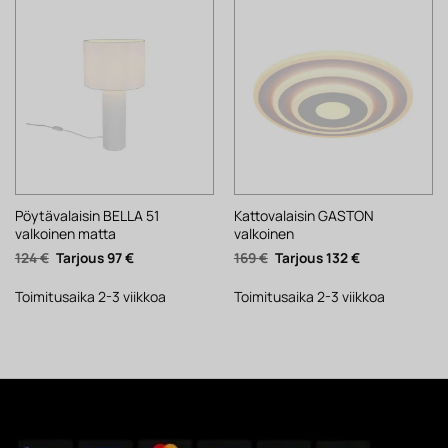
Pöytävalaisin BELLA 51
Kattovalaisin GASTON
valkoinen matta
valkoinen
Alkuperäinen
Nykyinen
Alkuperäinen
Nykyinen
124
€
97
€
169
€
132
€
hinta
hinta
hinta
hinta
oli:
on:
oli:
on:
124 €.
97 €.
169 €.
132 €.
Toimitusaika 2-3 viikkoa
Toimitusaika 2-3 viikkoa