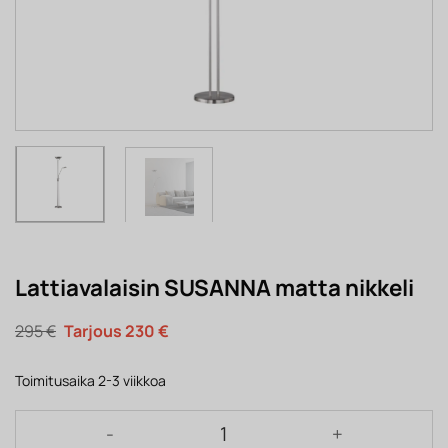
Lattiavalaisin SUSANNA matta nikkeli
Alkuperäinen
Nykyinen
295
€
230
€
hinta
hinta
oli:
on:
295 €.
230 €.
Toimitusaika 2-3 viikkoa
Lattiavalaisin SUSANNA matta nikkeli määrä