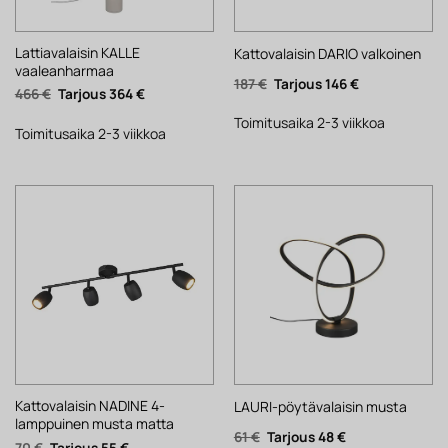
Lattiavalaisin KALLE
Kattovalaisin DARIO valkoinen
vaaleanharmaa
Alkuperäinen
Nykyinen
187
€
146
€
Alkuperäinen
Nykyinen
466
€
364
€
hinta
hinta
hinta
hinta
oli:
on:
oli:
on:
187 €.
146 €.
Toimitusaika 2-3 viikkoa
466 €.
364 €.
Toimitusaika 2-3 viikkoa
Kattovalaisin NADINE 4-
LAURI-pöytävalaisin musta
lamppuinen musta matta
Alkuperäinen
Nykyinen
61
€
48
€
Alkuperäinen
Nykyinen
70
€
55
€