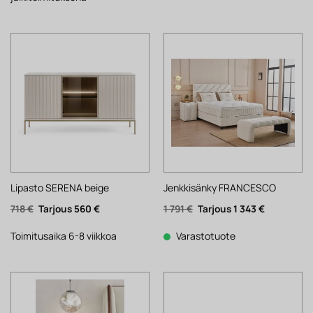
Lipasto SERENA beige
Jenkkisänky FRANCESCO
Alkuperäinen
Nykyinen
Alkuperäinen
Nykyinen
718
€
560
€
1 791
€
1 343
€
hinta
hinta
hinta
hinta
oli:
on:
oli:
on:
718 €.
560 €.
1
1
Toimitusaika 6-8 viikkoa
Varastotuote
791 €.
343 €.