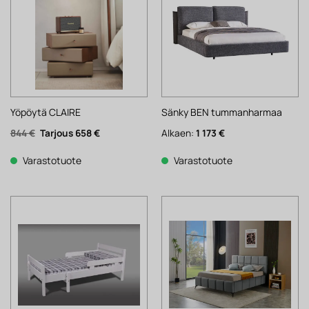
Yöpöytä CLAIRE
Sänky BEN tummanharmaa
Alkuperäinen
Nykyinen
844
€
658
€
Alkaen:
1 173
€
hinta
hinta
oli:
on:
844 €.
658 €.
Varastotuote
Varastotuote