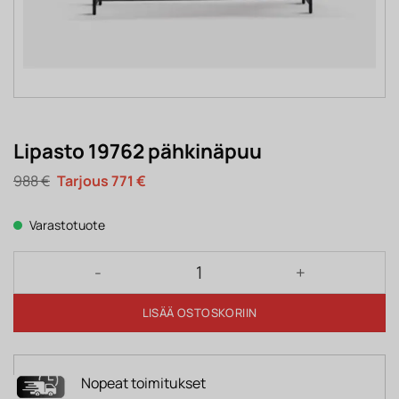
Lipasto 19762 pähkinäpuu
Alkuperäinen
Nykyinen
988
€
771
€
hinta
hinta
oli:
on:
988 €.
771 €.
Varastotuote
Lipasto 19762 pähkinäpuu määrä
LISÄÄ OSTOSKORIIN
Nopeat toimitukset