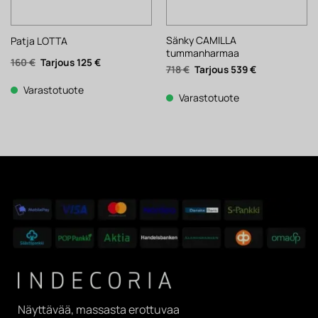
Sänky CAMILLA
Patja LOTTA
tummanharmaa
Alkuperäinen
Nykyinen
160
€
125
€
Alkuperäinen
Nykyinen
718
€
539
€
hinta
hinta
hinta
hinta
oli:
on:
oli:
on:
160 €.
125 €.
Varastotuote
718 €.
539 €.
Varastotuote
Näyttävää, massasta erottuvaa