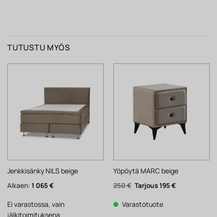
TUTUSTU MYÖS
Jenkkisänky NILS beige
Yöpöytä MARC beige
Alkuperäinen
Nykyinen
Alkaen:
1 065
€
250
€
195
€
hinta
hinta
oli:
on:
250 €.
195 €.
Ei varastossa, vain
Varastotuote
jälkitoimituksena