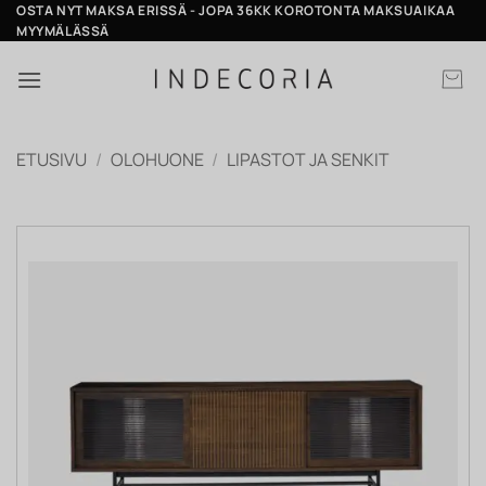
Skip
OSTA NYT MAKSA ERISSÄ - JOPA 36KK KOROTONTA MAKSUAIKAA
MYYMÄLÄSSÄ
to
content
ETUSIVU
/
OLOHUONE
/
LIPASTOT JA SENKIT