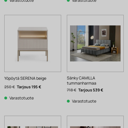
Varastotuote
Varastotuote
Sänky CAMILLA
Yöpöytä SERENA beige
tummanharmaa
Alkuperäinen
Nykyinen
250
€
195
€
Alkuperäinen
Nykyinen
718
€
539
€
hinta
hinta
hinta
hinta
oli:
on:
oli:
on:
250 €.
195 €.
Varastotuote
718 €.
539 €.
Varastotuote