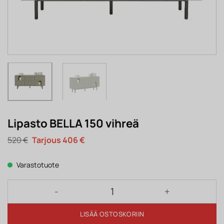
Lipasto BELLA 150 vihreä
Alkuperäinen
Nykyinen
520
€
406
€
hinta
hinta
oli:
on:
520 €.
406 €.
Varastotuote
Lipasto BELLA 150 vihreä määrä
LISÄÄ OSTOSKORIIN