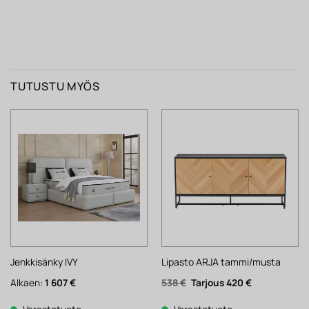
TUTUSTU MYÖS
Jenkkisänky IVY
Lipasto ARJA tammi/musta
Alkuperäinen
Nykyinen
Alkaen:
1 607
€
538
€
420
€
hinta
hinta
oli:
on:
538 €.
420 €.