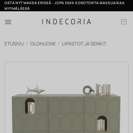
Skip
OSTA NYT MAKSA ERISSÄ - JOPA 36KK KOROTONTA MAKSUAIKAA
MYYMÄLÄSSÄ
to
content
ETUSIVU
/
OLOHUONE
/
LIPASTOT JA SENKIT