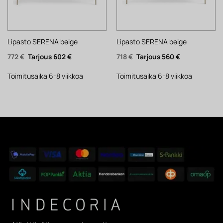
Lipasto SERENA beige
Lipasto SERENA beige
Alkuperäinen
Nykyinen
Alkuperäinen
Nykyinen
772
€
602
€
718
€
560
€
hinta
hinta
hinta
hinta
oli:
on:
oli:
on:
772 €.
602 €.
718 €.
560 €.
Toimitusaika 6-8 viikkoa
Toimitusaika 6-8 viikkoa