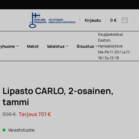
Kirjaudu
0
€
Kauppakeskus
Easton,
pyhuone
Matot
Valaistus
Sisustus
Hansakäytävä
Ma-Pe 11-20 / La 11-
18 / Su 12-18
Lipasto CARLO, 2-osainen,
tammi
Alkuperäinen
Nykyinen
898
€
701
€
hinta
hinta
oli:
on:
898 €.
701 €.
Varastotuote