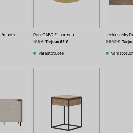
a/musta
Rahi GABRIEL harmaa
Jenkkisänky 
ykyinen
Alkuperäinen
Nykyinen
Alkup
106
€
83
€
2 502
€
nta
hinta
hinta
hinta
:
oli:
on:
oli:
1 €.
106 €.
83 €.
2
Varastotuote
Varastotuo
502 €.