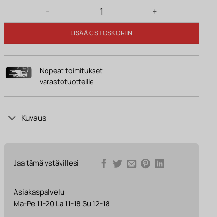
Lipasto CARLO, 2-osainen, tammi määrä
LISÄÄ OSTOSKORIIN
Nopeat toimitukset
varastotuotteille
Kuvaus
Jaa tämä ystävillesi
Asiakaspalvelu
Ma-Pe 11-20 La 11-18 Su 12-18