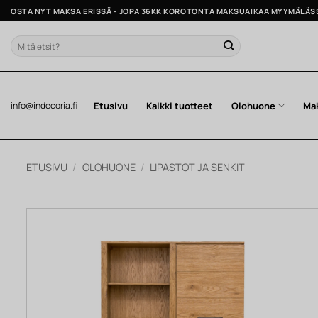
Skip
OSTA NYT MAKSA ERISSÄ - JOPA 36KK KOROTONTA MAKSUAIKAA MYYMÄLÄS
to
content
Etsi:
Etusivu
Kaikki tuotteet
Olohuone
Ma
info@indecoria.fi
ETUSIVU
/
OLOHUONE
/
LIPASTOT JA SENKIT