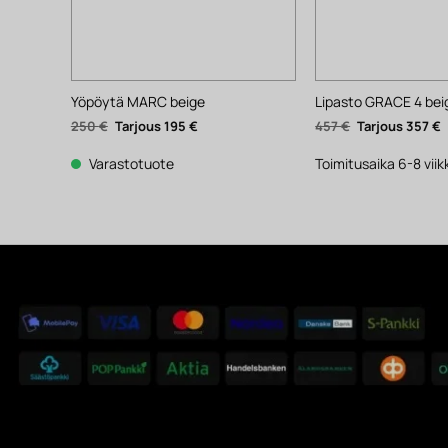
Yöpöytä MARC beige
Lipasto GRACE 4 bei
Alkuperäinen
Nykyinen
Alkuperäinen
N
250
€
195
€
457
€
357
€
hinta
hinta
hinta
h
oli:
on:
oli:
o
250 €.
195 €.
457 €.
3
Varastotuote
Toimitusaika 6-8 vii