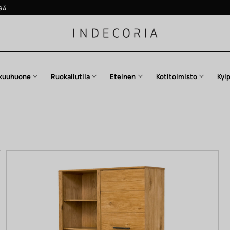
SÄ
kuuhuone
Ruokailutila
Eteinen
Kotitoimisto
Kyl