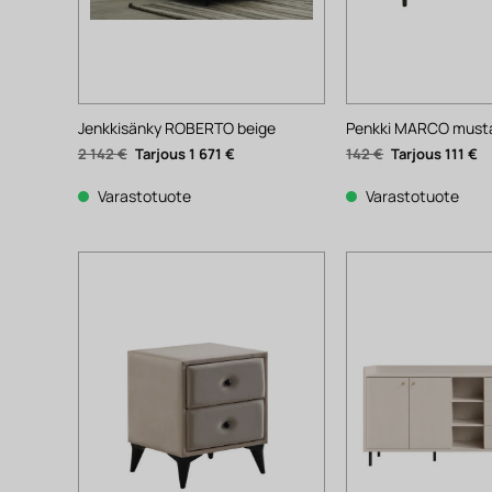
Jenkkisänky ROBERTO beige
Penkki MARCO must
Alkuperäinen
Nykyinen
Alkuperäinen
N
2 142
€
1 671
€
142
€
111
€
hinta
hinta
hinta
hi
oli:
on:
oli:
on
2
1
142 €.
11
Varastotuote
Varastotuote
142 €.
671 €.