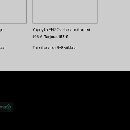
ge
Yöpöytä ENZO artesaanitammi
ykyinen
Alkuperäinen
Nykyinen
196
€
153
€
inta
hinta
hinta
n:
oli:
on:
57 €.
196 €.
153 €.
kkoa
Toimitusaika 6-8 viikkoa