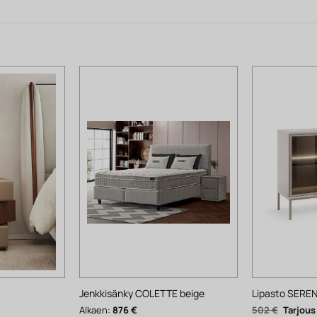
Jenkkisänky COLETTE beige
Lipasto SEREN
Nykyinen
Alkuper
Alkaen:
876
€
502
€