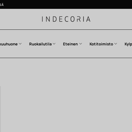
SÄ
kuuhuone
Ruokailutila
Eteinen
Kotitoimisto
Kyl