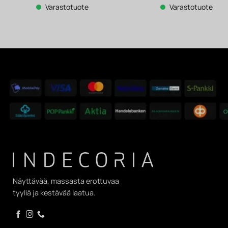
2
Varastotuote
Varastotuote
142 €.
Näyttävää, massasta erottuvaa
tyyliä ja kestävää laatua.