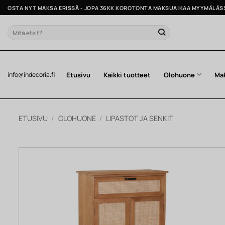
Skip
OSTA NYT MAKSA ERISSÄ - JOPA 36KK KOROTONTA MAKSUAIKAA MYYMÄLÄS
to
content
Etsi:
Etusivu
Kaikki tuotteet
Olohuone
Ma
info@indecoria.fi
ETUSIVU
/
OLOHUONE
/
LIPASTOT JA SENKIT