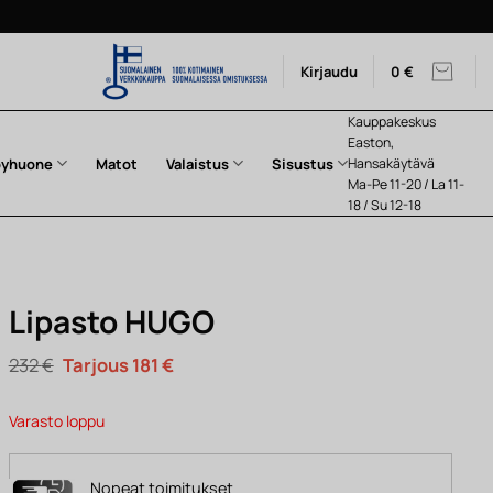
Kirjaudu
0
€
Kauppakeskus
Easton,
pyhuone
Matot
Valaistus
Sisustus
Hansakäytävä
Ma-Pe 11-20 / La 11-
18 / Su 12-18
Lipasto HUGO
Alkuperäinen
Nykyinen
232
€
181
€
hinta
hinta
oli:
on:
232 €.
181 €.
Varasto loppu
Nopeat toimitukset