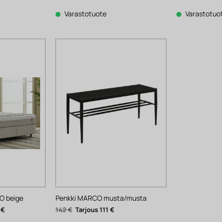
hinta
hinta
on:
oli:
658 €.
502 €.
Varastotuote
Varastotuo
O beige
Penkki MARCO musta/musta
Nykyinen
Alkuperäinen
Nykyinen
1
€
142
€
111
€
hinta
hinta
hinta
on:
oli:
on: