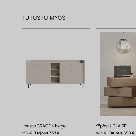
TUTUSTU MYÖS
Lipasto GRACE 4 beige
Yöpöytä CLAIRE
Alkuperäinen
Nykyinen
Alkuperäinen
457
€
357
€
844
€
658
€