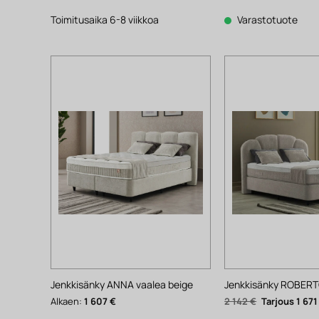
hinta
hinta
hinta
oli:
on:
oli:
457 €.
357 €.
844 €.
Toimitusaika 6-8 viikkoa
Varastotuote
Jenkkisänky ANNA vaalea beige
Jenkkisänky ROBERT
Alkuperäinen
Alkaen:
1 607
€
2 142
€
1 67
hinta
oli: