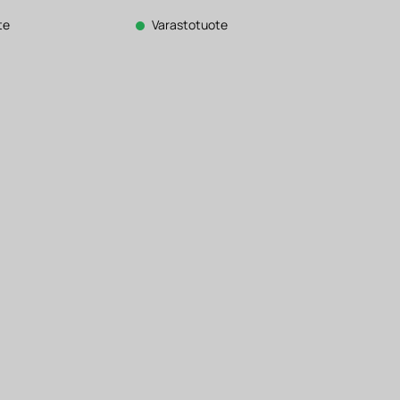
hinta
on:
392 €.
te
Varastotuote