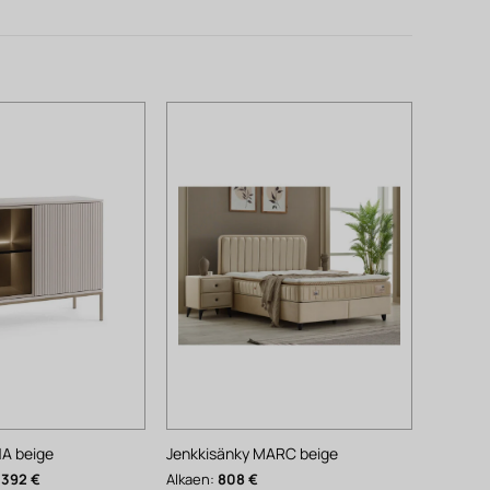
A beige
Jenkkisänky MARC beige
äinen
Nykyinen
392
€
Alkaen:
808
€