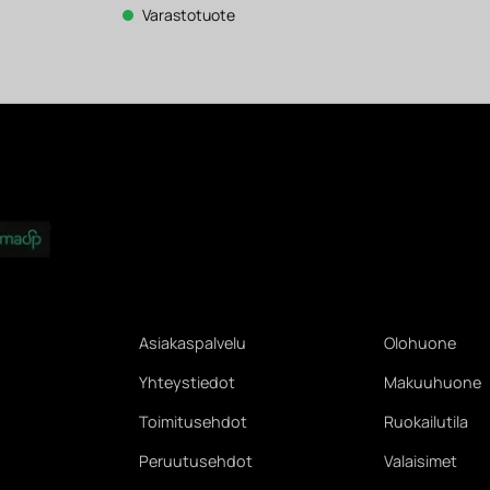
1
142 €.
111 €.
Varastotuote
671 €.
Asiakaspalvelu
Olohuone
Yhteystiedot
Makuuhuone
Toimitusehdot
Ruokailutila
Peruutusehdot
Valaisimet