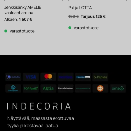
Jenkkisänky AMELIE
Patja LOTTA
vaaleanharmaa
Alkuperäinen
Nykyinen
160
€
125
€
Alkaen:
1 607
€
hinta
hinta
oli:
on:
160 €.
125 €.
Varastotuote
Varastotuote
Näyttävää, massasta erottuvaa
tyyliä ja kestävää laatua.