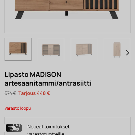
Lipasto MADISON
artesaanitammi/antrasiitti
Alkuperäinen
Nykyinen
574
€
448
€
hinta
hinta
oli:
on:
574 €.
448 €.
Varasto loppu
Nopeat toimitukset
varastotuotteille