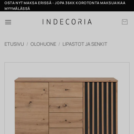
Skip
OSTA NYT MAKSA ERISSÄ - JOPA 36KK KOROTONTA MAKSUAIKAA
MYYMÄLÄSSÄ
to
content
ETUSIVU
/
OLOHUONE
/
LIPASTOT JA SENKIT