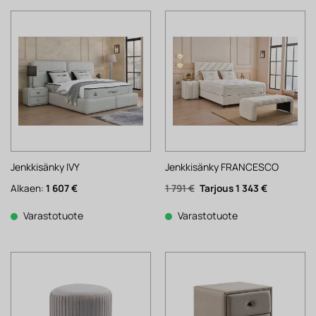
Jenkkisänky IVY
Jenkkisänky FRANCESCO
Alkuperäinen
Nykyinen
Alkaen:
1 607
€
1 791
€
1 343
€
hinta
hinta
oli:
on:
1
1
Varastotuote
Varastotuote
791 €.
343 €.