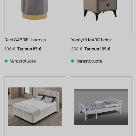
Rahi GABRIEL harmaa
Yöpöytä MARC beige
Alkuperäinen
Nykyinen
Alkuperäinen
Nykyinen
106
€
83
€
250
€
195
€
hinta
hinta
hinta
hinta
oli:
on:
oli:
on:
106 €.
83 €.
250 €.
195 €.
Varastotuote
Varastotuote