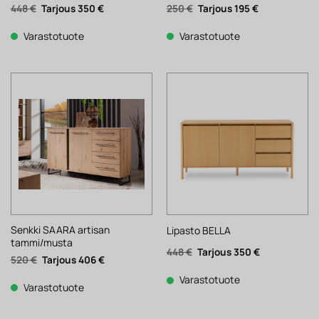
Alkuperäinen
Nykyinen
Alkuperäinen
Nykyinen
448
€
350
€
250
€
195
€
hinta
hinta
hinta
hinta
oli:
on:
oli:
on:
448 €.
350 €.
250 €.
195 €.
Varastotuote
Varastotuote
Senkki SAARA artisan
Lipasto BELLA
tammi/musta
Alkuperäinen
Nykyinen
448
€
350
€
Alkuperäinen
Nykyinen
520
€
406
€
hinta
hinta
hinta
hinta
oli:
on:
oli:
on:
448 €.
350 €.
Varastotuote
520 €.
406 €.
Varastotuote