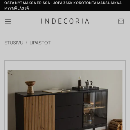
Skip
OSTA NYT MAKSA ERISSÄ - JOPA 36KK KOROTONTA MAKSUAIKAA
MYYMÄLÄSSÄ
to
content
ETUSIVU
/
LIPASTOT