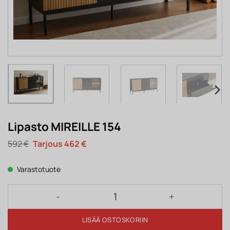
Lipasto MIREILLE 154
Alkuperäinen
Nykyinen
592
€
462
€
hinta
hinta
oli:
on:
592 €.
462 €.
Varastotuote
Lipasto MIREILLE 154 määrä
LISÄÄ OSTOSKORIIN