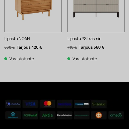
Lipasto NOAH
Lipasto PSI kasmiri
Alkuperäinen
Nykyinen
Alkuperäinen
Nykyinen
538
€
420
€
718
€
560
€
hinta
hinta
hinta
hinta
oli:
on:
oli:
on:
538 €.
420 €.
718 €.
560 €.
Varastotuote
Varastotuote