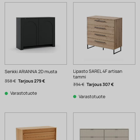
Lipasto SAREL 4F artisan
Senkki ARIANNA 2D musta
tammi
Alkuperäinen
Nykyinen
358
€
279
€
Alkuperäinen
Nykyinen
394
€
307
€
hinta
hinta
hinta
hinta
oli:
on:
oli:
on:
358 €.
279 €.
Varastotuote
394 €.
307 €.
Varastotuote