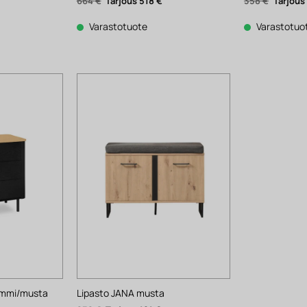
Alkuperäinen
Nykyinen
Alkuper
664
€
518
€
358
€
hinta
hinta
hinta
Nykyinen
oli:
on:
oli:
hinta
664 €.
518 €.
358 €.
Varastotuote
Varastotuo
on:
406 €.
ammi/musta
Lipasto JANA musta