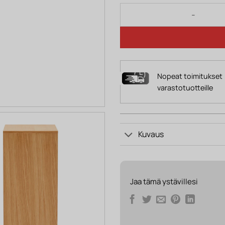
Lipasto NOAH määrä
Nopeat toimitukset
varastotuotteille
Kuvaus
Jaa tämä ystävillesi