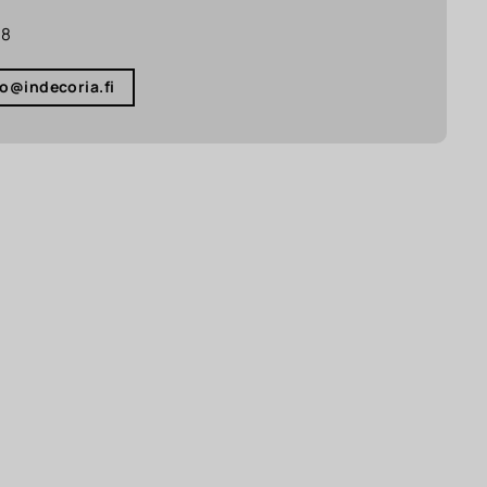
18
fo@indecoria.fi