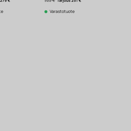
äinen
Nykyinen
Alkuperäinen
Nykyinen
279
€
322
€
251
€
hinta
hinta
hinta
on:
oli:
on:
279 €.
322 €.
251 €.
te
Varastotuote