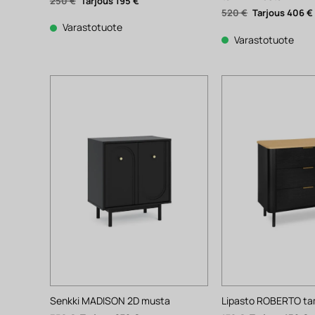
Alkuperäinen
Nykyinen
250
€
195
€
hinta
hinta
Alkuperäinen
520
€
406
€
oli:
on:
hinta
250 €.
195 €.
Varastotuote
oli:
520 €.
Varastotuote
Senkki MADISON 2D musta
Lipasto ROBERTO t