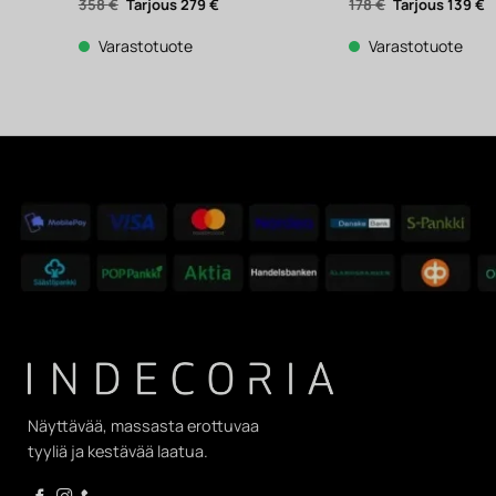
Alkuperäinen
Nykyinen
Alkuperäinen
N
358
€
279
€
178
€
139
€
hinta
hinta
hinta
h
oli:
on:
oli:
o
358 €.
279 €.
178 €.
1
Varastotuote
Varastotuote
Näyttävää, massasta erottuvaa
tyyliä ja kestävää laatua.