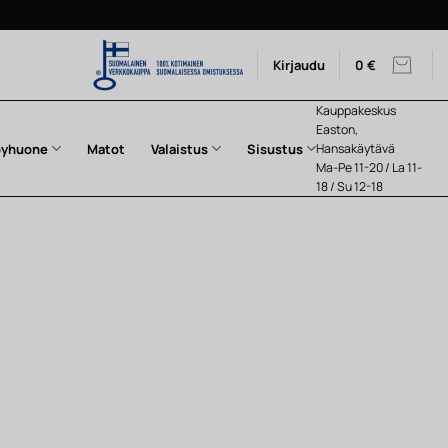
Kirjaudu
0
€
Kauppakeskus
Easton,
pyhuone
Matot
Valaistus
Sisustus
Hansakäytävä
Ma-Pe 11-20 / La 11-
18 / Su 12-18
nen