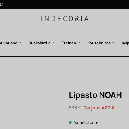
SÄ
kuuhuone
Ruokailutila
Eteinen
Kotitoimisto
Kyl
Lipasto NOAH
Alkuperäinen
Nykyi
538
€
420
€
hinta
hinta
oli:
on:
538 €.
420 €.
Varastotuote