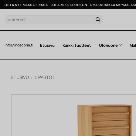
Skip
OSTA NYT MAKSA ERISSÄ - JOPA 36KK KOROTONTA MAKSUAIKAA MYYMÄLÄS
to
content
Etsi:
Etusivu
Kaikki tuotteet
Olohuone
Ma
info@indecoria.fi
ETUSIVU
/
LIPASTOT