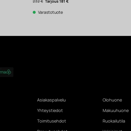
ykyinen
Alkuperäinen
Nykyinen
232
€
181
€
inta
hinta
hinta
n:
oli:
on:
39 €.
232 €.
181 €.
Varastotuote
Asiakaspalvelu
Olohuone
Yhteystiedot
Makuuhuone
Toimitusehdot
Ruokailutila