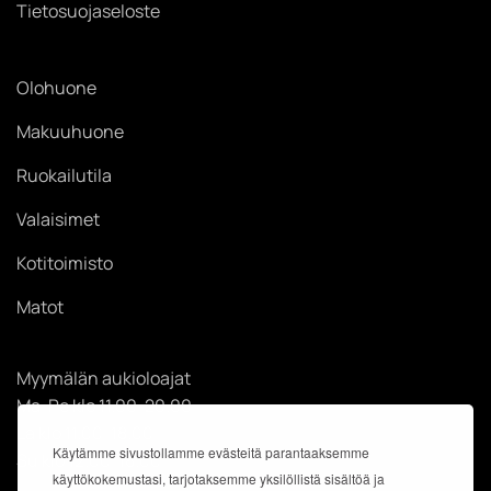
Tietosuojaseloste
Olohuone
Makuuhuone
Ruokailutila
Valaisimet
Kotitoimisto
Matot
Myymälän aukioloajat
Ma-Pe klo 11.00-20.00
La klo 11.00-18.00
Käytämme sivustollamme evästeitä parantaaksemme
Su klo 12.00-18.00
käyttökokemustasi, tarjotaksemme yksilöllistä sisältöä ja