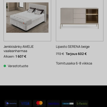
Jenkkisänky AMELIE
Lipasto SERENA beige
vaaleanharmaa
Alkuperäinen
Nykyinen
772
€
602
€
Alkaen:
1 607
€
hinta
hinta
oli:
on:
772 €.
602 €.
Toimitusaika 6-8 viikkoa
Varastotuote