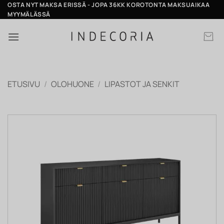
Skip
OSTA NYT MAKSA ERISSÄ - JOPA 36KK KOROTONTA MAKSUAIKAA
MYYMÄLÄSSÄ
to
content
ETUSIVU
/
OLOHUONE
/
LIPASTOT JA SENKIT