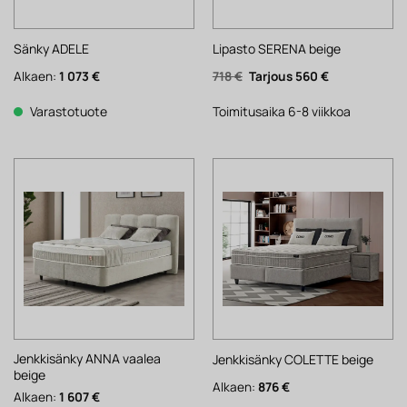
Sänky ADELE
Lipasto SERENA beige
Alkuperäinen
Nykyinen
Alkaen:
1 073
€
718
€
560
€
hinta
hinta
oli:
on:
718 €.
560 €.
Varastotuote
Toimitusaika 6-8 viikkoa
Jenkkisänky ANNA vaalea
Jenkkisänky COLETTE beige
beige
Alkaen:
876
€
Alkaen:
1 607
€