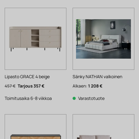
Lipasto GRACE 4 beige
Sänky NATHAN valkoinen
Alkuperäinen
Nykyinen
457
€
357
€
Alkaen:
1 208
€
hinta
hinta
oli:
on:
457 €.
357 €.
Toimitusaika 6-8 viikkoa
Varastotuote