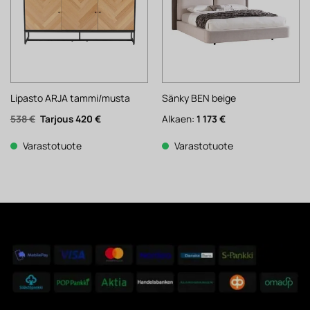
Lipasto ARJA tammi/musta
Sänky BEN beige
Alkuperäinen
Nykyinen
538
€
420
€
Alkaen:
1 173
€
hinta
hinta
oli:
on:
538 €.
420 €.
Varastotuote
Varastotuote