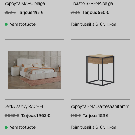
Yöpöytä MARC beige
Lipasto SERENA beige
Alkuperäinen
Nykyinen
Alkuperäinen
Nykyinen
250
€
195
€
718
€
560
€
hinta
hinta
hinta
hinta
oli:
on:
oli:
on:
250 €.
195 €.
718 €.
560 €.
Varastotuote
Toimitusaika 6-8 viikkoa
Jenkkisänky RACHEL
Yöpöytä ENZO artesaanitammi
Alkuperäinen
Nykyinen
Alkuperäinen
Nykyinen
2 502
€
1 952
€
196
€
153
€
hinta
hinta
hinta
hinta
oli:
on:
oli:
on:
2
1
196 €.
153 €.
Varastotuote
Toimitusaika 6-8 viikkoa
502 €.
952 €.