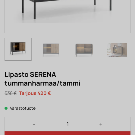
Lipasto SERENA
tummanharmaa/tammi
Alkuperäinen
Nykyinen
538
€
420
€
hinta
hinta
oli:
on:
538 €.
420 €.
Varastotuote
Lipasto SERENA tummanharmaa/tammi määrä