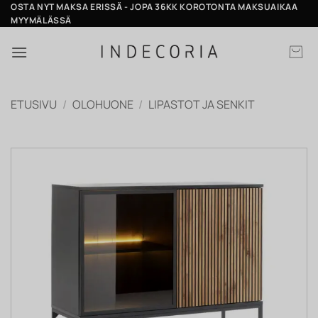
Skip
OSTA NYT MAKSA ERISSÄ - JOPA 36KK KOROTONTA MAKSUAIKAA
MYYMÄLÄSSÄ
to
content
ETUSIVU
/
OLOHUONE
/
LIPASTOT JA SENKIT