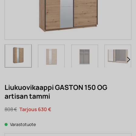
Liukuovikaappi GASTON 150 OG
artisan tammi
Alkuperäinen
Nykyinen
808
€
630
€
hinta
hinta
oli:
on:
808 €.
630 €.
Varastotuote