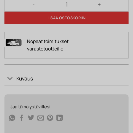
Liukuovikaappi GASTON 150 OG artisan tammi määr
LISÄÄ OSTOSKORIIN
Nopeat toimitukset
varastotuotteille
Kuvaus
Jaa tämä ystävillesi