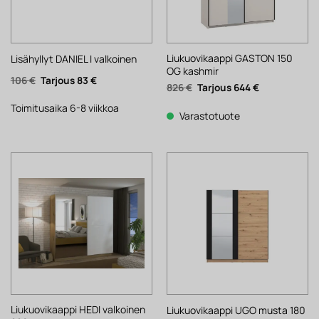
Liukuovikaappi GASTON 150
Lisähyllyt DANIEL I valkoinen
OG kashmir
Alkuperäinen
Nykyinen
106
€
83
€
Alkuperäinen
Nykyinen
826
€
644
€
hinta
hinta
hinta
hinta
oli:
on:
oli:
on:
106 €.
83 €.
Toimitusaika 6-8 viikkoa
826 €.
644 €.
Varastotuote
Liukuovikaappi HEDI valkoinen
Liukuovikaappi UGO musta 180