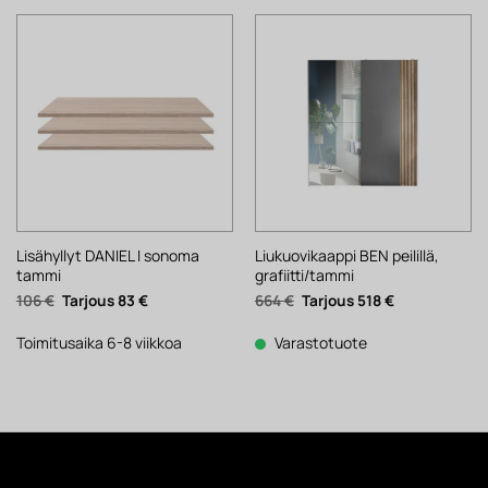
Lisähyllyt DANIEL I sonoma
Liukuovikaappi BEN peilillä,
tammi
grafiitti/tammi
Alkuperäinen
Nykyinen
Alkuperäinen
Nykyinen
106
€
83
€
664
€
518
€
hinta
hinta
hinta
hinta
oli:
on:
oli:
on:
106 €.
83 €.
664 €.
518 €.
Toimitusaika 6-8 viikkoa
Varastotuote