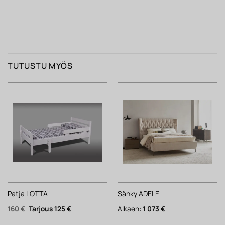
TUTUSTU MYÖS
Patja LOTTA
Sänky ADELE
Alkuperäinen
Nykyinen
160
€
125
€
Alkaen:
1 073
€
hinta
hinta
oli:
on: