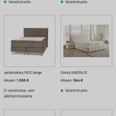
160 €.
125 €.
Varastotuote
Varastotuote
Jenkkisänky NILS beige
Sänky MAGNUS
Alkaen:
1 065
€
Alkaen:
944
€
Ei varastossa, vain
Varastotuote
jälkitoimituksena