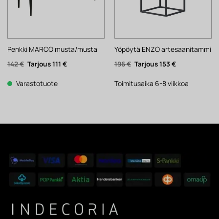
Penkki MARCO musta/musta
Yöpöytä ENZO artesaanitammi
Alkuperäinen
Nykyinen
Alkuperäinen
Nykyinen
142
€
111
€
196
€
153
€
hinta
hinta
hinta
hinta
oli:
on:
oli:
on:
142 €.
111 €.
196 €.
153 €.
Varastotuote
Toimitusaika 6-8 viikkoa