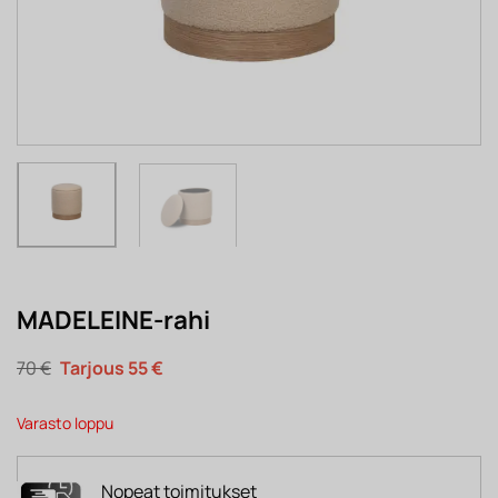
MADELEINE-rahi
Alkuperäinen
Nykyinen
70
€
55
€
hinta
hinta
oli:
on:
70 €.
55 €.
Varasto loppu
Nopeat toimitukset