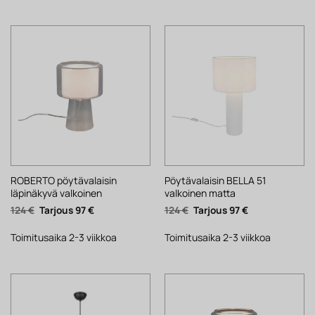
ROBERTO pöytävalaisin
Pöytävalaisin BELLA 51
läpinäkyvä valkoinen
valkoinen matta
Alkuperäinen
Nykyinen
Alkuperäinen
Nykyinen
124
€
97
€
124
€
97
€
hinta
hinta
hinta
hinta
oli:
on:
oli:
on:
124 €.
97 €.
124 €.
97 €.
Toimitusaika 2-3 viikkoa
Toimitusaika 2-3 viikkoa