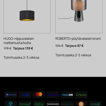
HUGO-riippuvalaisin
ROBERTO-pöytävalaisin kromi
mattamusta/kulta
Alkuperäinen
Nykyinen
124
€
97
€
Alkuperäinen
Nykyinen
178
€
139
€
hinta
hinta
hinta
hinta
oli:
on:
oli:
on:
124 €.
97 €.
Toimitusaika 2-3 viikkoa
178 €.
139 €.
Toimitusaika 2-3 viikkoa