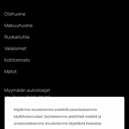
Olohuone
Makuuhuone
Ruokailutila
Valaisimet
Kotitoimisto
Matot
Myymälän aukioloajat
Ma-Pe klo 11.00-20.00
La klo 11.00-18.00
Käytämme sivustollamme evästeitä parantaaksemme
Su klo 12.00-18.00
käyttökokemustasi, tarjotaksemme yksilöllistä sisältöä ja
analysoidaksemme sivustollamme käytettäviä tiedostoja.
Käyntiosoite: Kauppakeskus Easton