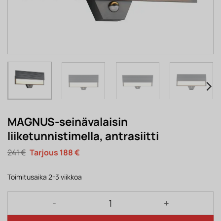
MAGNUS-seinävalaisin
liiketunnistimella, antrasiitti
Alkuperäinen
Nykyinen
241
€
188
€
hinta
hinta
oli:
on:
241 €.
188 €.
Toimitusaika 2-3 viikkoa
MAGNUS-seinävalaisin liiketunnistimella, antrasiitt