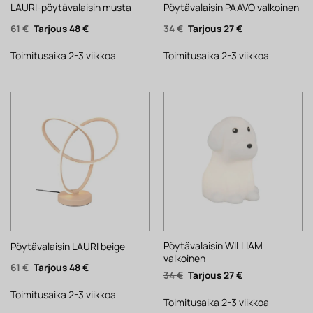
LAURI-pöytävalaisin musta
Pöytävalaisin PAAVO valkoinen
Alkuperäinen
Nykyinen
Alkuperäinen
Nykyinen
61
€
48
€
34
€
27
€
hinta
hinta
hinta
hinta
oli:
on:
oli:
on:
61 €.
48 €.
34 €.
27 €.
Toimitusaika 2-3 viikkoa
Toimitusaika 2-3 viikkoa
Pöytävalaisin WILLIAM
Pöytävalaisin LAURI beige
valkoinen
Alkuperäinen
Nykyinen
61
€
48
€
Alkuperäinen
Nykyinen
34
€
27
€
hinta
hinta
hinta
hinta
oli:
on:
oli:
on:
61 €.
48 €.
Toimitusaika 2-3 viikkoa
34 €.
27 €.
Toimitusaika 2-3 viikkoa