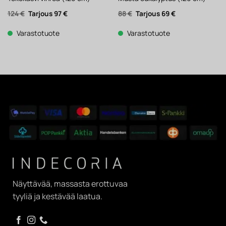
Alkuperäinen
Nykyinen
Alkuperäinen
Nykyinen
124
€
97
€
88
€
69
€
hinta
hinta
hinta
hinta
oli:
on:
oli:
on:
124 €.
97 €.
88 €.
69 €.
Varastotuote
Varastotuote
Näyttävää, massasta erottuvaa
tyyliä ja kestävää laatua.