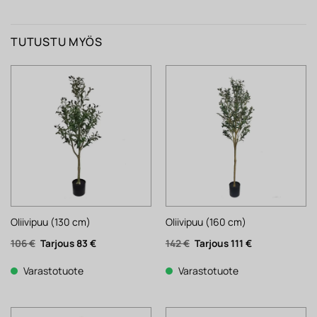
TUTUSTU MYÖS
Oliivipuu (130 cm)
Oliivipuu (160 cm)
Alkuperäinen
Nykyinen
Alkuperäinen
Nykyinen
106
€
83
€
142
€
111
€
hinta
hinta
hinta
hinta
oli:
on:
oli:
on:
106 €.
83 €.
142 €.
111 €.
Varastotuote
Varastotuote