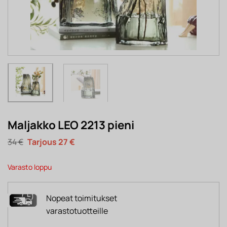
Maljakko LEO 2213 pieni
Alkuperäinen
Nykyinen
34
€
27
€
hinta
hinta
oli:
on:
34 €.
27 €.
Varasto loppu
Nopeat toimitukset
varastotuotteille