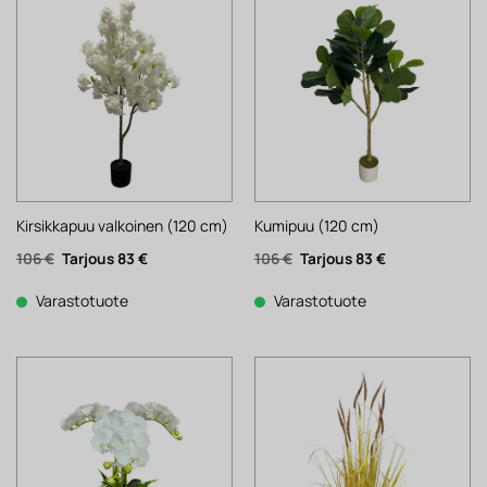
Kirsikkapuu valkoinen (120 cm)
Kumipuu (120 cm)
Alkuperäinen
Nykyinen
Alkuperäinen
Nykyinen
106
€
83
€
106
€
83
€
hinta
hinta
hinta
hinta
oli:
on:
oli:
on:
106 €.
83 €.
106 €.
83 €.
Varastotuote
Varastotuote