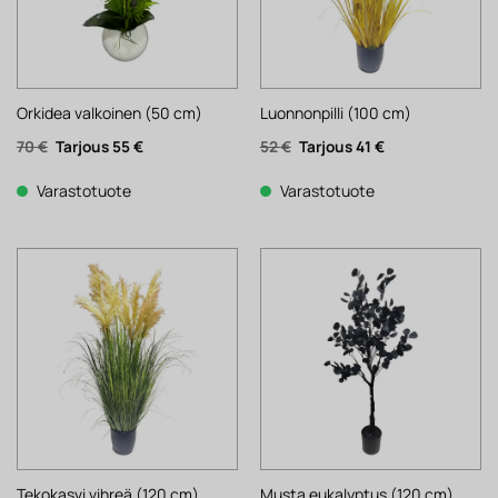
Orkidea valkoinen (50 cm)
Luonnonpilli (100 cm)
Alkuperäinen
Nykyinen
Alkuperäinen
Nykyinen
70
€
55
€
52
€
41
€
hinta
hinta
hinta
hinta
oli:
on:
oli:
on:
70 €.
55 €.
52 €.
41 €.
Varastotuote
Varastotuote
Tekokasvi vihreä (120 cm)
Musta eukalyptus (120 cm)