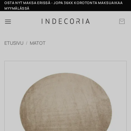
Skip
OSTA NYT MAKSA ERISSÄ - JOPA 36KK KOROTONTA MAKSUAIKAA
MYYMÄLÄSSÄ
to
content
ETUSIVU
/
MATOT