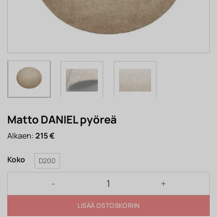
Matto DANIEL pyöreä
Alkaen:
215
€
Koko
D200
Matto DANIEL pyöreä määrä
LISÄÄ OSTOSKORIIN