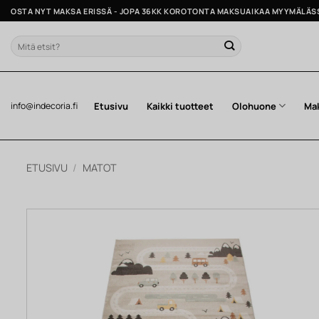
Skip
OSTA NYT MAKSA ERISSÄ - JOPA 36KK KOROTONTA MAKSUAIKAA MYYMÄLÄS
to
content
Etsi:
Etusivu
Kaikki tuotteet
Olohuone
Ma
info@indecoria.fi
ETUSIVU
/
MATOT