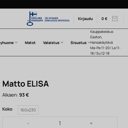
Kirjaudu
0
€
Kauppakeskus
Easton,
pyhuone
Matot
Valaistus
Sisustus
Hansakäytävä
Ma-Pe 11-20 / La 11-
18 / Su 12-18
Matto ELISA
Alkaen:
93
€
Koko
160x230
Matto ELISA määrä