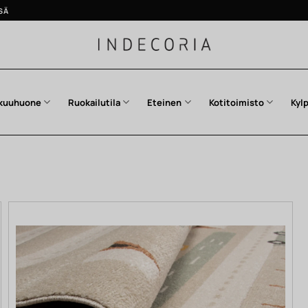
SÄ
kuuhuone
Ruokailutila
Eteinen
Kotitoimisto
Kyl