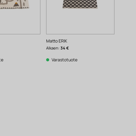
Matto ERIK
Alkaen:
34
€
te
Varastotuote