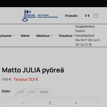
Kirjaudu
0
€
Kauppakeskus
Easton,
pyhuone
Matot
Valaistus
Sisustus
Hansakäytävä
Ma-Pe 11-20 / La 11-
18 / Su 12-18
Matto JULIA pyöreä
Alkuperäinen
Nykyinen
196
€
153
€
hinta
hinta
oli:
on:
196 €.
153 €.
Koko
D120
D160
D200
Matto JULIA pyöreä määrä