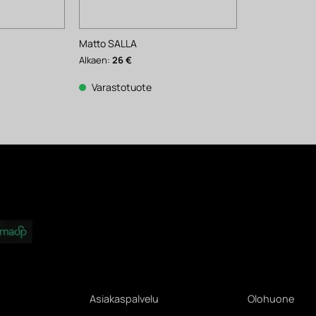
Matto SALLA
Alkaen:
26
€
Varastotuote
Asiakaspalvelu
Olohuone