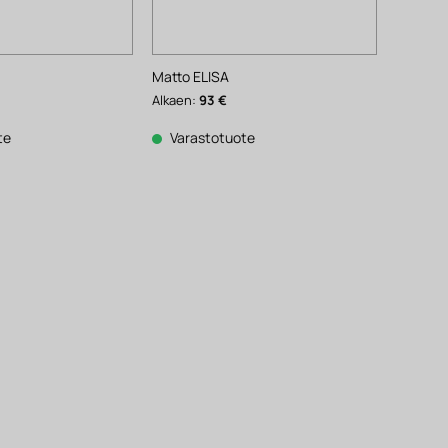
Matto ELISA
Alkaen:
93
€
te
Varastotuote