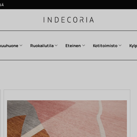
SÄ
kuuhuone
Ruokailutila
Eteinen
Kotitoimisto
Kyl