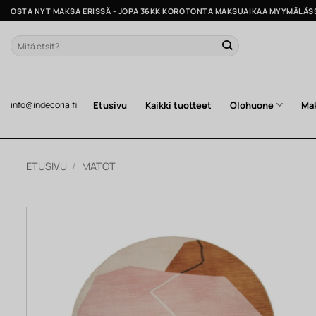
Skip
OSTA NYT MAKSA ERISSÄ - JOPA 36KK KOROTONTA MAKSUAIKAA MYYMÄLÄS
to
content
Etsi:
Etusivu
Kaikki tuotteet
Olohuone
Ma
info@indecoria.fi
ETUSIVU
/
MATOT