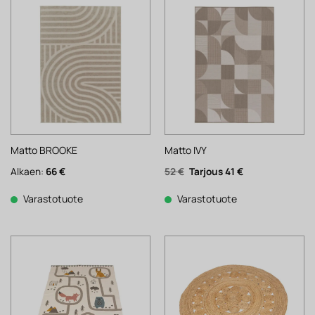
Matto BROOKE
Matto IVY
Alkuperäinen
Nykyinen
Alkaen:
66
€
52
€
41
€
hinta
hinta
oli:
on:
52 €.
41 €.
Varastotuote
Varastotuote