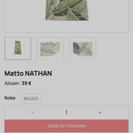
Matto NATHAN
Alkaen:
39
€
Koko
80x200
Matto NATHAN määrä
LISÄÄ OSTOSKORIIN