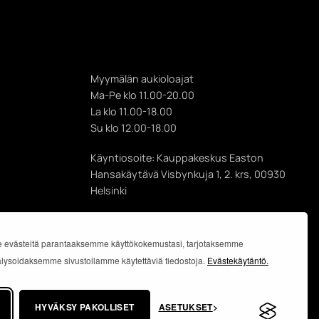
Myymälän aukioloajat
Ma-Pe klo 11.00-20.00
La klo 11.00-18.00
Su klo 12.00-18.00
Käyntiosoite: Kauppakeskus Easton
Hansakäytävä Visbynkuja 1, 2. krs, 00930
Helsinki
Postiosoite: Gotlanninkatu 11 B,
PL 8, 00930 Helsinki Kauppakeskus Easton
 evästeitä parantaaksemme käyttökokemustasi, tarjotaksemme
analysoidaksemme sivustollamme käytettäviä tiedostoja.
Evästekäytäntö.
HYVÄKSY PAKOLLISET
ASETUKSET