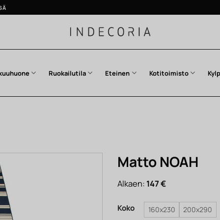
SÄ
kuuhuone
Ruokailutila
Eteinen
Kotitoimisto
Kyl
Matto NOAH
Alkaen:
147
€
Koko
160x230
200x290