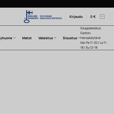
Kirjaudu
0
€
Kauppakeskus
Easton,
pyhuone
Matot
Valaistus
Sisustus
Hansakäytävä
Ma-Pe 11-20 / La 11-
18 / Su 12-18