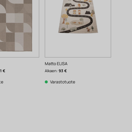
Matto ELISA
inen
Nykyinen
41
€
Alkaen:
93
€
hinta
on:
41 €.
te
Varastotuote