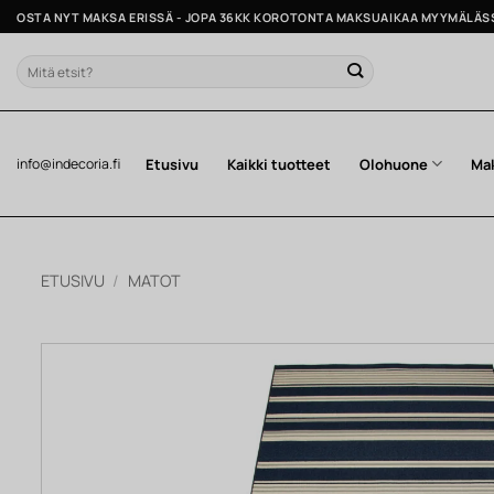
Skip
OSTA NYT MAKSA ERISSÄ - JOPA 36KK KOROTONTA MAKSUAIKAA MYYMÄLÄS
to
content
Etsi:
Etusivu
Kaikki tuotteet
Olohuone
Ma
info@indecoria.fi
ETUSIVU
/
MATOT