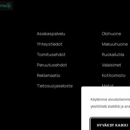
Asiakaspalvelu
Olohuone
Yhteystiedot
Makuuhuone
Toimitusehdot
Ruokailutila
Peruutusehdot
Valaisimet
Reklamaatio
Kotitoimisto
Tietosuojaseloste
Matot
Käytämme sivustollamme
yksilöllistä sisältöä ja 
HYVÄKSY KAIKKI