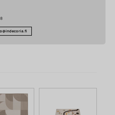
18
fo@indecoria.fi