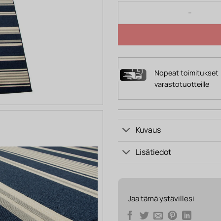
Matto NOAH määrä
Nopeat toimitukset
varastotuotteille
Kuvaus
Lisätiedot
Jaa tämä ystävillesi