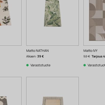
Matto NATHAN
Matto IVY
Alkuperä
Alkaen:
39
€
52
€
hinta
oli:
52 €.
Varastotuote
Varastotuo