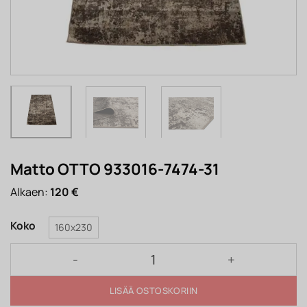
Matto OTTO 933016-7474-31
Alkaen:
120
€
Koko
160x230
Matto OTTO 933016-7474-31 määrä
LISÄÄ OSTOSKORIIN