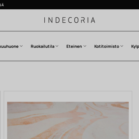
SÄ
kuuhuone
Ruokailutila
Eteinen
Kotitoimisto
Kyl