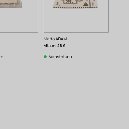
Matto ADAM
Alkaen:
26
€
te
Varastotuote