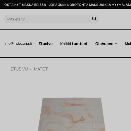
Skip
OSTA NYT MAKSA ERISSÄ - JOPA 36KK KOROTONTA MAKSUAIKAA MYYMÄLÄS
to
content
Etsi:
Etusivu
Kaikki tuotteet
Olohuone
Ma
info@indecoria.fi
ETUSIVU
/
MATOT