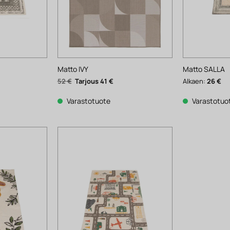
Matto IVY
Matto SALLA
Alkuperäinen
Nykyinen
52
€
41
€
Alkaen:
26
€
hinta
hinta
oli:
on:
52 €.
41 €.
Varastotuote
Varastotuo