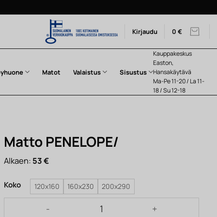
Kirjaudu
0
€
Kauppakeskus
Easton,
pyhuone
Matot
Valaistus
Sisustus
Hansakäytävä
Ma-Pe 11-20 / La 11-
18 / Su 12-18
Matto PENELOPE/
Alkaen:
53
€
Koko
120x160
160x230
200x290
Matto PENELOPE/ määrä