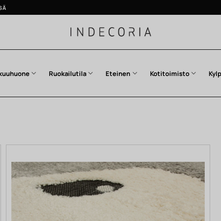
SÄ
kuuhuone
Ruokailutila
Eteinen
Kotitoimisto
Kyl