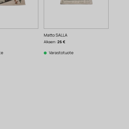
Matto SALLA
Alkaen:
26
€
te
Varastotuote