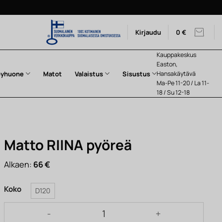
Kirjaudu
0
€
Kauppakeskus
Easton,
pyhuone
Matot
Valaistus
Sisustus
Hansakäytävä
Ma-Pe 11-20 / La 11-
18 / Su 12-18
Matto RIINA pyöreä
Alkaen:
66
€
Koko
D120
Matto RIINA pyöreä määrä