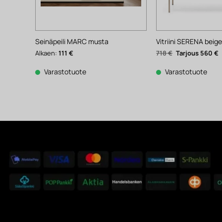
Seinäpeili MARC musta
Vitriini SERENA beig
Alkuperäinen
N
Alkaen:
111
€
718
€
560
€
hinta
h
oli:
o
718 €.
5
Varastotuote
Varastotuote