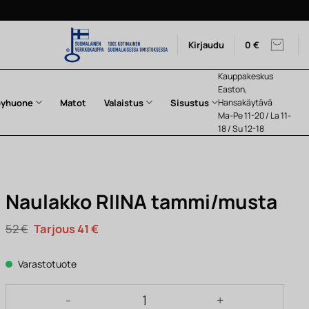
Kirjaudu
0
€
Kauppakeskus
Easton,
pyhuone
Matot
Valaistus
Sisustus
Hansakäytävä
Ma-Pe 11-20 / La 11-
18 / Su 12-18
Naulakko RIINA tammi/musta
Alkuperäinen
Nykyinen
52
€
41
€
hinta
hinta
oli:
on:
52 €.
41 €.
Varastotuote
Naulakko RIINA tammi/musta määrä