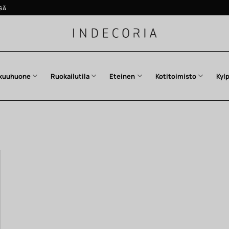
SÄ
kuuhuone
Ruokailutila
Eteinen
Kotitoimisto
Kyl