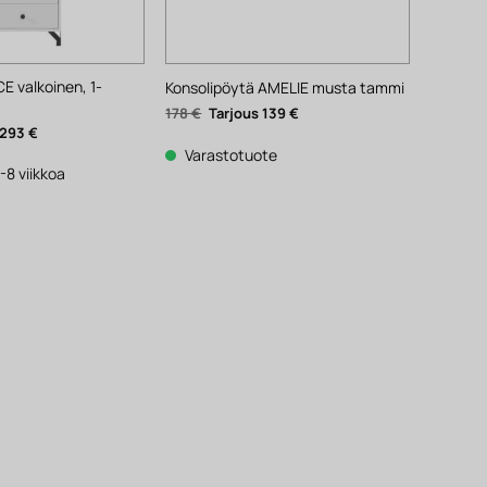
CE valkoinen, 1-
Konsolipöytä AMELIE musta tammi
Alkuperäinen
Nykyinen
178
€
139
€
hinta
hinta
äinen
Nykyinen
293
€
oli:
on:
hinta
178 €.
139 €.
Varastotuote
on:
293 €.
-8 viikkoa