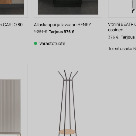
Vitriini BEATRI
ari CARLO 80
Allaskaappi ja lavuaari HENRY
osainen
Nykyinen
Alkuperäinen
Nykyinen
€
1 251
€
976
€
hinta
hinta
hinta
Alkuper
376
€
on:
oli:
on:
hinta
976 €.
1
976 €.
Varastotuote
oli:
251 €.
376 €.
Toimitusaika 6