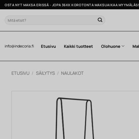
Skip
OSTA NYT MAKSA ERISSÄ - JOPA 36KK KOROTONTA MAKSUAIKAA MYYMÄLÄS
to
content
Etsi:
Etusivu
Kaikki tuotteet
Olohuone
Ma
info@indecoria.fi
ETUSIVU
/
SÄILYTYS
/
NAULAKOT