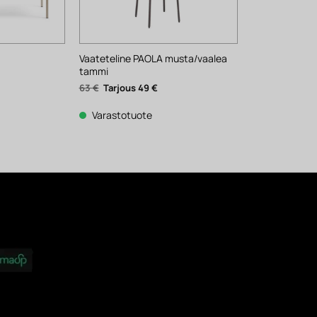
Vaateteline PAOLA musta/vaalea
e
tammi
ykyinen
inta
Alkuperäinen
Nykyinen
63
€
49
€
n:
hinta
hinta
60 €.
oli:
on:
63 €.
49 €.
Varastotuote