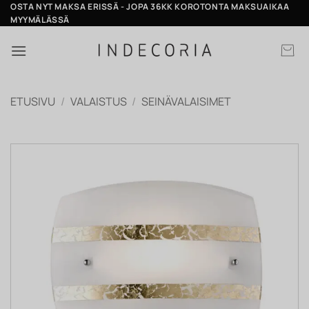
Skip
OSTA NYT MAKSA ERISSÄ - JOPA 36KK KOROTONTA MAKSUAIKAA
MYYMÄLÄSSÄ
to
content
ETUSIVU
/
VALAISTUS
/
SEINÄVALAISIMET