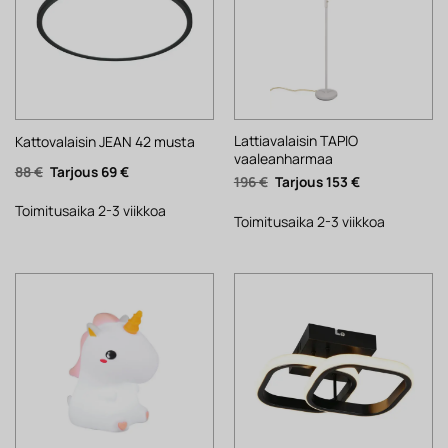
Lattiavalaisin TAPIO
Kattovalaisin JEAN 42 musta
vaaleanharmaa
Alkuperäinen
Nykyinen
88
€
69
€
Alkuperäinen
Nykyinen
196
€
153
€
hinta
hinta
hinta
hinta
oli:
on:
oli:
on:
88 €.
69 €.
Toimitusaika 2-3 viikkoa
196 €.
153 €.
Toimitusaika 2-3 viikkoa