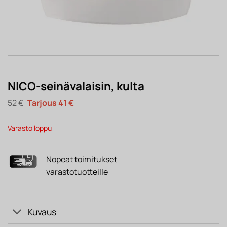
NICO-seinävalaisin, kulta
Alkuperäinen
Nykyinen
52
€
41
€
hinta
hinta
oli:
on:
52 €.
41 €.
Varasto loppu
Nopeat toimitukset
varastotuotteille
Kuvaus