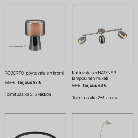
Kattovalaisin NADINE 3-
ROBERTO-pöytävalaisin kromi
lamppuinen nikkeli
Alkuperäinen
Nykyinen
124
€
97
€
Alkuperäinen
Nykyinen
61
€
48
€
hinta
hinta
hinta
hinta
oli:
on:
oli:
on:
124 €.
97 €.
Toimitusaika 2-3 viikkoa
61 €.
48 €.
Toimitusaika 2-3 viikkoa