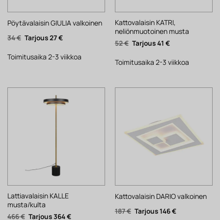
Kattovalaisin KATRI,
Pöytävalaisin GIULIA valkoinen
neliönmuotoinen musta
Alkuperäinen
Nykyinen
34
€
27
€
Alkuperäinen
Nykyinen
52
€
41
€
hinta
hinta
hinta
hinta
oli:
on:
oli:
on:
34 €.
27 €.
Toimitusaika 2-3 viikkoa
52 €.
41 €.
Toimitusaika 2-3 viikkoa
Lattiavalaisin KALLE
Kattovalaisin DARIO valkoinen
musta/kulta
Alkuperäinen
Nykyinen
187
€
146
€
Alkuperäinen
Nykyinen
466
€
364
€
hinta
hinta