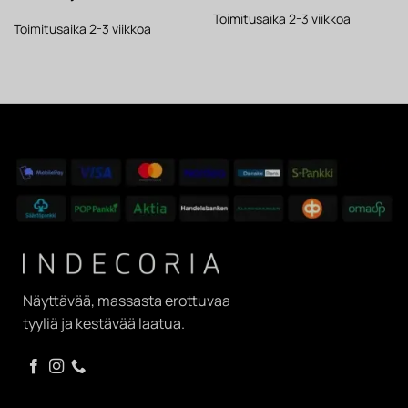
hinta
hinta
oli:
on:
oli:
on:
187 €.
146 €.
Toimitusaika 2-3 viikkoa
466 €.
364 €.
Toimitusaika 2-3 viikkoa
Näyttävää, massasta erottuvaa
tyyliä ja kestävää laatua.