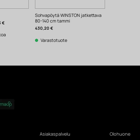
Sohvapöytä WINSTON jatkettava
80-140 cm tammi
n
Nykyinen
3
€
hinta
430,20
€
on:
2
kkoa
513 €.
Varastotuote
Asiakaspalvelu
Olohuone