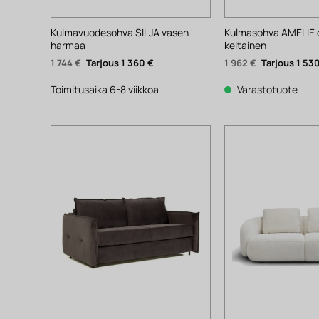
Kulmavuodesohva SILJA vasen
Kulmasohva AMELIE 
harmaa
keltainen
Alkuperäinen
Nykyinen
Alkuperäinen
1 744
€
1 360
€
1 962
€
1 53
hinta
hinta
hinta
oli:
on:
oli:
1
1
1
Toimitusaika 6-8 viikkoa
Varastotuote
744 €.
360 €.
962 €.