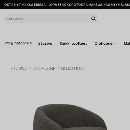
Skip
OSTA NYT MAKSA ERISSÄ - JOPA 36KK KOROTONTA MAKSUAIKAA MYYMÄLÄS
to
content
Etsi:
Etusivu
Kaikki tuotteet
Olohuone
Ma
info@indecoria.fi
ETUSIVU
/
OLOHUONE
/
NOJATUOLIT