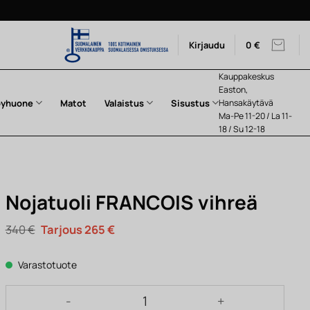
Kirjaudu
0
€
Kauppakeskus
Easton,
pyhuone
Matot
Valaistus
Sisustus
Hansakäytävä
Ma-Pe 11-20 / La 11-
18 / Su 12-18
Nojatuoli FRANCOIS vihreä
Alkuperäinen
Nykyinen
340
€
265
€
hinta
hinta
oli:
on:
340 €.
265 €.
Varastotuote
Nojatuoli FRANCOIS vihreä määrä