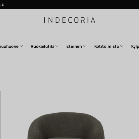
SÄ
kuuhuone
Ruokailutila
Eteinen
Kotitoimisto
Kyl