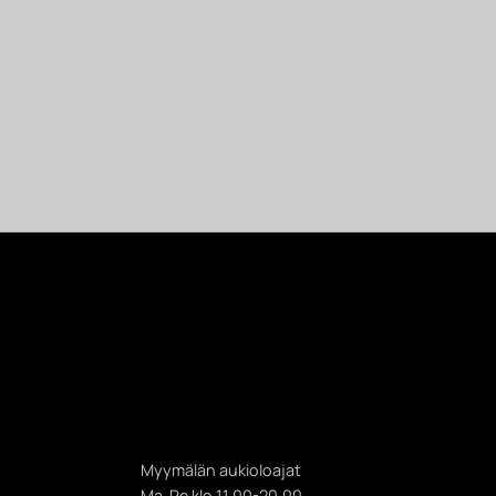
Myymälän aukioloajat
Ma-Pe klo 11.00-20.00