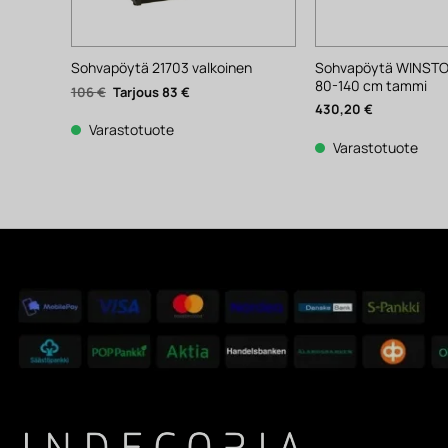
Sohvapöytä WINSTON
Sohvapöytä 21703 valkoinen
80-140 cm tammi
Alkuperäinen
Nykyinen
106
€
83
€
hinta
hinta
430,20
€
oli:
on:
106 €.
83 €.
Varastotuote
Varastotuote