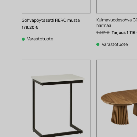
Kulmavuodesohva C
Sohvapöytäsetti FIERO musta
harmaa
178,20
€
Alkuperäinen
1 431
€
1 116
hinta
Varastotuote
oli:
1
Varastotuote
431 €.