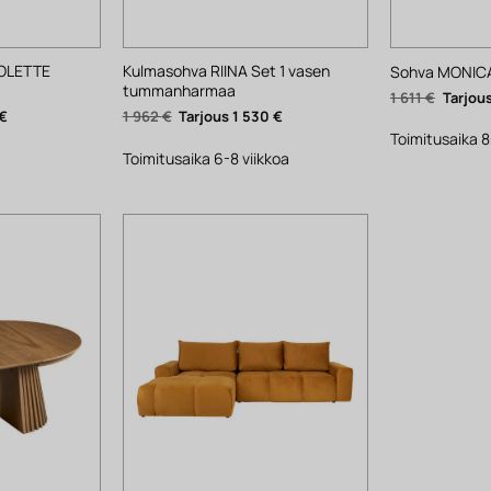
OLETTE
Kulmasohva RIINA Set 1 vasen
Sohva MONICA
tummanharmaa
Alkupe
1 611
€
hinta
Nykyinen
Alkuperäinen
Nykyinen
€
1 962
€
1 530
€
oli:
hinta
hinta
hinta
1
Toimitusaika 8
on:
oli:
on:
611 €.
1
1
1
Toimitusaika 6-8 viikkoa
116 €.
962 €.
530 €.