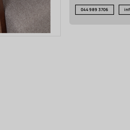
044 989 3706
in