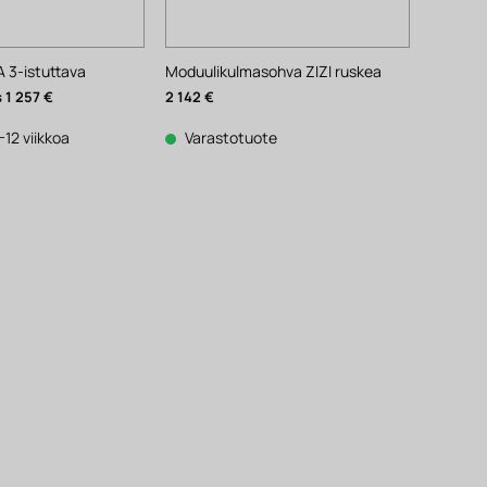
 3-istuttava
Moduulikulmasohva ZIZI ruskea
räinen
Nykyinen
1 257
€
2 142
€
hinta
on:
1
-12 viikkoa
Varastotuote
257 €.