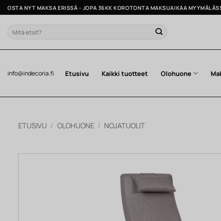
Skip
OSTA NYT MAKSA ERISSÄ - JOPA 36KK KOROTONTA MAKSUAIKAA MYYMÄLÄS
to
content
Etsi:
Etusivu
Kaikki tuotteet
Olohuone
Ma
info@indecoria.fi
ETUSIVU
/
OLOHUONE
/
NOJATUOLIT