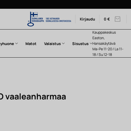
Kirjaudu
0
€
Kauppakeskus
Easton,
pyhuone
Matot
Valaistus
Sisustus
Hansakäytävä
Ma-Pe 11-20 / La 11-
18 / Su 12-18
LO vaaleanharmaa
nen