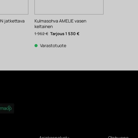
 jatkettava
Kulmasohva AMELIE vasen
keltainen
Alkuperäinen
Nykyinen
1 962
€
1 530
€
hinta
hinta
oli:
on:
1
1
Varastotuote
962 €.
530 €.
Asiakaspalvelu
Olohuone