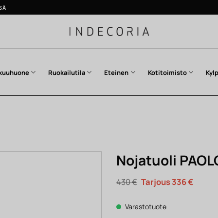
SÄ
kuuhuone
Ruokailutila
Eteinen
Kotitoimisto
Kyl
Nojatuoli PAO
Alkuperäinen
Nykyi
430
€
336
€
hinta
hinta
oli:
on:
430 €.
336 €.
Varastotuote