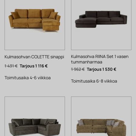
Kulmasohva RIINA Set 1 vasen
Kulmasohvan COLETTE sinappi
tummanharmaa
Alkuperäinen
Nykyinen
1 431
€
1 116
€
Alkuperäinen
Nykyinen
1 962
€
1 530
€
hinta
hinta
hinta
hinta
oli:
on:
oli:
on:
1
1
Toimitusaika 4-6 viikkoa
1
1
Toimitusaika 6-8 viikkoa
431 €.
116 €.
962 €.
530 €.