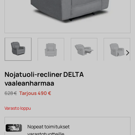
Nojatuoli-recliner DELTA
vaaleanharmaa
Alkuperäinen
Nykyinen
628
€
490
€
hinta
hinta
oli:
on:
628 €.
490 €.
Varasto loppu
Nopeat toimitukset
varastotuotteille