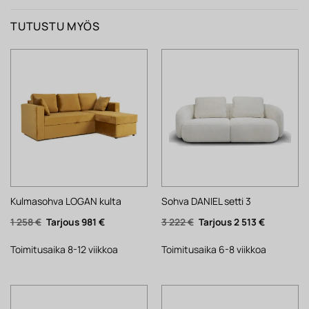
TUTUSTU MYÖS
Kulmasohva LOGAN kulta
Sohva DANIEL setti 3
Alkuperäinen
Nykyinen
Alkuperäinen
Nykyinen
1 258
€
981
€
3 222
€
2 513
€
hinta
hinta
hinta
hinta
oli:
on:
oli:
on:
1
981 €.
3
2
Toimitusaika 8-12 viikkoa
Toimitusaika 6-8 viikkoa
258 €.
222 €.
513 €.