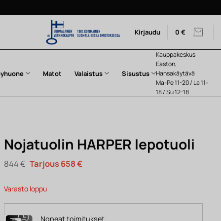
Kirjaudu
0
€
Kauppakeskus
Easton,
pyhuone
Matot
Valaistus
Sisustus
Hansakäytävä
Ma-Pe 11-20 / La 11-
18 / Su 12-18
Nojatuolin HARPER lepotuoli
Alkuperäinen
Nykyinen
844
€
658
€
hinta
hinta
oli:
on:
844 €.
658 €.
Varasto loppu
Nopeat toimitukset