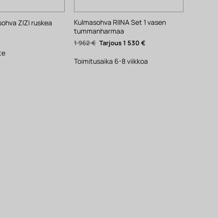
Kulmasohva RIINA Set 1 vasen
ohva ZIZI ruskea
tummanharmaa
Alkuperäinen
Nykyinen
1 962
€
1 530
€
hinta
hinta
te
oli:
on:
1
1
Toimitusaika 6-8 viikkoa
962 €.
530 €.