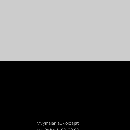
Myymälän aukioloajat
Ma-Pe klo 11.00-20.00