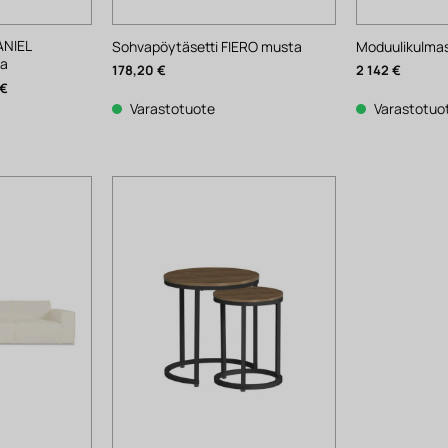
ANIEL
Sohvapöytäsetti FIERO musta
Moduulikulmas
ea
178,20
€
2 142
€
Nykyinen
€
hinta
Varastotuote
Varastotuo
on:
1
257 €.