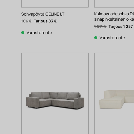
Kulmavuodesohva D
Sohvapöytä CELINE LT
sinapinkeltainen oik
Alkuperäinen
Nykyinen
106
€
83
€
hinta
hinta
Alkuperäinen
1 611
€
1 257
oli:
on:
hinta
106 €.
83 €.
Varastotuote
oli:
1
Varastotuote
611 €.