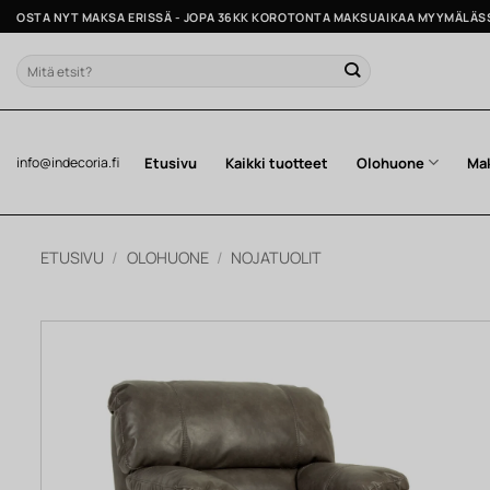
Skip
OSTA NYT MAKSA ERISSÄ - JOPA 36KK KOROTONTA MAKSUAIKAA MYYMÄLÄS
to
content
Etsi:
Etusivu
Kaikki tuotteet
Olohuone
Ma
info@indecoria.fi
ETUSIVU
/
OLOHUONE
/
NOJATUOLIT