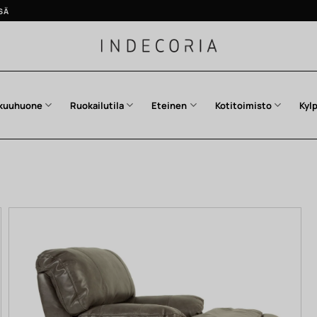
SÄ
kuuhuone
Ruokailutila
Eteinen
Kotitoimisto
Kyl